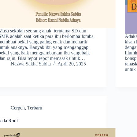
Masa sekolah seorang anak, terutama SD dan
SMP, adalah saat ketika para ibu berlomba-lomba
Adaka
membuat bekal yang paling enak dan menarik
kisah 
untuk anaknya. Banyak ibu yang menganggap
dengan
bekal yang baik menggambarkan ibu yang baik
Illumi
dan rajin. Bisa repot-repot memasak untuk…
konspi
Nazwa Sakha Sabita
April 20, 2025
rahasi
untuk
Cerpen
,
Terbaru
Jeda Rodi