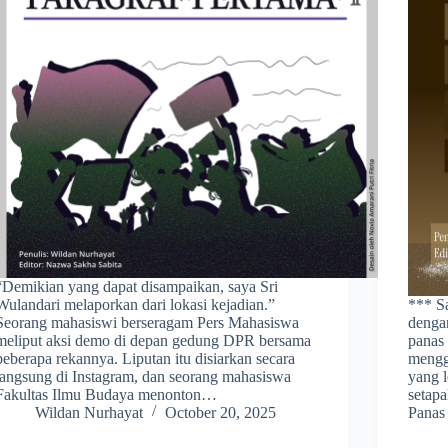
“Demikian yang dapat disampaikan, saya Sri
Wulandari melaporkan dari lokasi kejadian.”
*** S
Seorang mahasiswi berseragam Pers Mahasiswa
denga
meliput aksi demo di depan gedung DPR bersama
panas
beberapa rekannya. Liputan itu disiarkan secara
mengge
langsung di Instagram, dan seorang mahasiswa
yang l
Fakultas Ilmu Budaya menonton…
setapa
Wildan Nurhayat
October 20, 2025
Panas