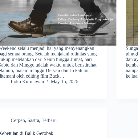
Weekend selalu menjadi hal yang menyenangkan
Sungai
bagi semua orang. Setelah menjalani rutinitas yang
pingg
cukup melelahkan dari Senin hingga Jumat, hari
dan ay
Sabtu dan Minggu adalah waktu untuk beristirahat.
kemba
Namun, malam minggu Dervan dan Jo kali ini
nampa
ditemani oleh editing film Back…
ke lua
Indra Kurniawan
May 15, 2026
Cerpen
,
Sastra
,
Terbaru
Kebetulan di Balik Gerobak