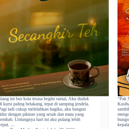
Siang ini bus kota terasa begitu ramai, Aku duduk
“Pak 
di kursi paling belakang, tepat di samping jendela.
Kasiha
Pagi tadi cukup melelahkan bagiku, aku bangun
sambi
tidur dengan pikiran yang sesak dan mata yang
mengo
sembab. Untungnya hari ini aku pulang lebih
bungs
cepat. …
kepal