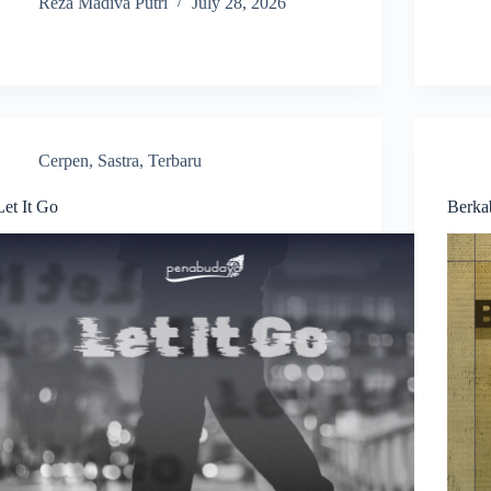
Reza Madiva Putri
July 28, 2026
Cerpen
,
Sastra
,
Terbaru
Let It Go
Berka