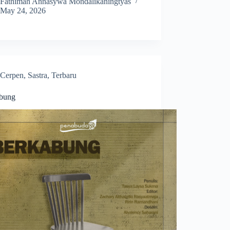
Fathimah Annasywa Mondalikaningtyas
May 24, 2026
Cerpen
,
Sastra
,
Terbaru
bung