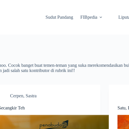
Sudut Pandang
FIBpedia
Liput
si lhoo. Cocok banget buat temen-teman yang suka merekomendasikan buk
adi salah satu kontributor di rubrik ini!!
Cerpen
,
Sastra
Secangkir Teh
Satu,