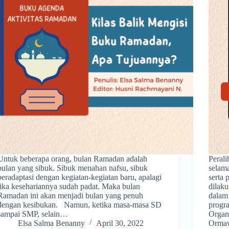
Untuk beberapa orang, bulan Ramadan adalah
Perali
bulan yang sibuk. Sibuk menahan nafsu, sibuk
selam
beradaptasi dengan kegiatan-kegiatan baru, apalagi
serta 
jika kesehariannya sudah padat. Maka bulan
dilak
Ramadan ini akan menjadi bulan yang penuh
dalam
dengan kesibukan. Namun, ketika masa-masa SD
progr
sampai SMP, selain…
Organi
Elsa Salma Benanny
April 30, 2022
Ormaw