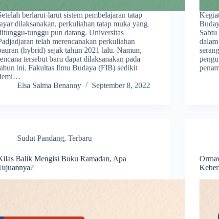
Setelah berlarut-larut sistem pembelajaran tatap
Kegia
layar dilaksanakan, perkuliahan tatap muka yang
Buday
ditunggu-tunggu pun datang. Universitas
Sabtu
Padjadjaran telah merencanakan perkuliahan
dalam
bauran (hybrid) sejak tahun 2021 lalu. Namun,
serang
rencana tersebut baru dapat dilaksanakan pada
pengu
tahun ini. Fakultas Ilmu Budaya (FIB) sedikit
pena
demi…
Elsa Salma Benanny
September 8, 2022
Sudut Pandang
,
Terbaru
Kilas Balik Mengisi Buku Ramadan, Apa
Ormaw
Tujuannya?
Keber