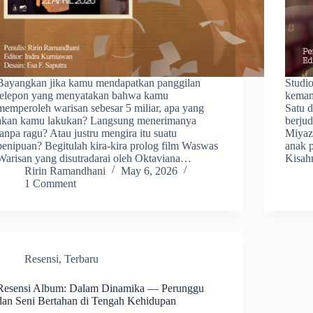
Bayangkan jika kamu mendapatkan panggilan
Studio
telepon yang menyatakan bahwa kamu
kemam
memperoleh warisan sebesar 5 miliar, apa yang
Satu d
akan kamu lakukan? Langsung menerimanya
berju
tanpa ragu? Atau justru mengira itu suatu
Miyaza
penipuan? Begitulah kira-kira prolog film Waswas
anak p
Warisan yang disutradarai oleh Oktaviana…
Kisah
Ririn Ramandhani
May 6, 2026
1 Comment
Resensi
,
Terbaru
Resensi Album: Dalam Dinamika — Perunggu
dan Seni Bertahan di Tengah Kehidupan