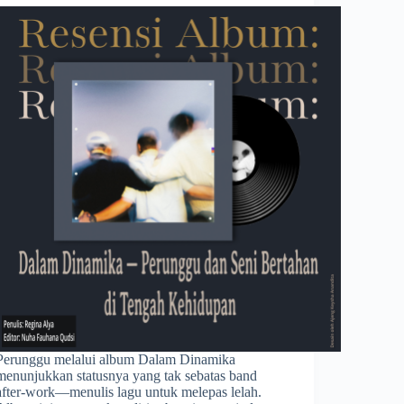
Perunggu melalui album Dalam Dinamika
menunjukkan statusnya yang tak sebatas band
after-work—menulis lagu untuk melepas lelah.