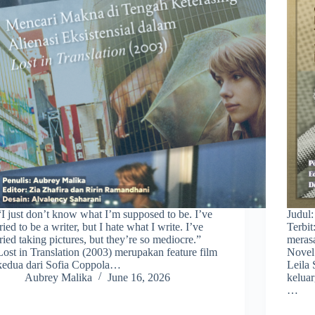
“I just don’t know what I’m supposed to be. I’ve
Judul
tried to be a writer, but I hate what I write. I’ve
Terbi
tried taking pictures, but they’re so mediocre.”
meras
Lost in Translation (2003) merupakan feature film
Novel
kedua dari Sofia Coppola…
Leila 
Aubrey Malika
June 16, 2026
keluar
…