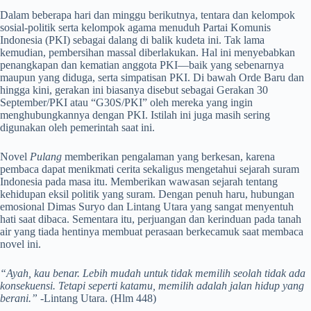
Dalam beberapa hari dan minggu berikutnya, tentara dan kelompok
sosial-politik serta kelompok agama menuduh Partai Komunis
Indonesia (PKI) sebagai dalang di balik kudeta ini. Tak lama
kemudian, pembersihan massal diberlakukan. Hal ini menyebabkan
penangkapan dan kematian anggota PKI—baik yang sebenarnya
maupun yang diduga, serta simpatisan PKI. Di bawah Orde Baru dan
hingga kini, gerakan ini biasanya disebut sebagai Gerakan 30
September/PKI atau “G30S/PKI” oleh mereka yang ingin
menghubungkannya dengan PKI. Istilah ini juga masih sering
digunakan oleh pemerintah saat ini.
Novel
Pulang
memberikan pengalaman yang berkesan, karena
pembaca dapat menikmati cerita sekaligus mengetahui sejarah suram
Indonesia pada masa itu. Memberikan wawasan sejarah tentang
kehidupan eksil politik yang suram. Dengan penuh haru, hubungan
emosional Dimas Suryo dan Lintang Utara yang sangat menyentuh
hati saat dibaca. Sementara itu, perjuangan dan kerinduan pada tanah
air yang tiada hentinya membuat perasaan berkecamuk saat membaca
novel ini.
“Ayah, kau benar. Lebih mudah untuk tidak memilih seolah tidak ada
konsekuensi. Tetapi seperti katamu, memilih adalah jalan hidup yang
berani.”
-Lintang Utara. (Hlm 448)