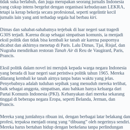
tidak suka berlabuh, dan juga merupakan seorang jurnalis Indonesia
yang cukup intens bergelut dengan organisasi kebudayaan LEKRA,
tetapi ia kerap bekerja secara profesional, seperti segelintir kecil
jurnalis lain yang anti terhadap segala hal berbau
kiri
.
Dimas dan sahabat-sahabatnya terjebak di luar negeri saat tragedi
G30S terjadi. Karena dicap sebagai simpatisan komunis, ia menjadi
eksil politik dan tidak bisa kembali ke tanah air karena paspornya
dicabut dan akhirnya menetap di Paris. Lalu Dimas, Tjai, Risjaf, dan
Nugraha mendirikan restoran
Tanah Air
di Reu de Vaugirard, Paris,
Prancis.
Eksil politik dalam novel ini merujuk kepada warga negara Indonesia
yang berada di luar negeri saat peristiwa politik tahun 1965. Mereka
dilarang kembali ke tanah airnya tanpa batas waktu yang jelas.
Penyebabnya adalah tuduhan sepihak yang menuduh mereka terlibat,
baik sebagai anggota, simpatisan, atau bahkan hanya keluarga dari
Partai Komunis Indonesia (PKI). Kebanyakan dari mereka sekarang
tinggal di beberapa negara Eropa, seperti Belanda, Jerman, dan
Prancis.
Mereka yang jumlahnya ribuan ini, dengan berbagai latar belakang dan
profesi, terpaksa menjadi orang yang “dibuang” oleh negerinya sendiri.
Mereka harus bertahan hidup dengan berkelana tanpa perlindungan