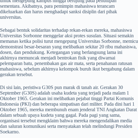
untuk mengepung kampus hingga berujung pada penutupan
sementara. Akibatnya, para pemimpin mahasiswa terancam
dikeluarkan dan harus menghadapi sanksi disiplin dari pihak
universitas.
Sebagai bentuk solidaritas terhadap rekan-rekan mereka, mahasiswa
Universitas Sorbonne menggelar aksi protes susulan. Situasi semakin
memanas ketika polisi turut mengepung Universitas Sorbonne, memicu
demonstrasi besar-besaran yang melibatkan sekitar 20 ribu mahasiswa,
dosen, dan pendukung. Ketegangan yang berlangsung lama ini
akhirnya memuncak menjadi bentrokan fisik yang diwarnai
pelemparan batu, penembakan gas air mata, serta penahanan ratusan
mahasiswa, sebelum akhirnya kelompok buruh ikut bergabung dalam
gerakan tersebut.
Di sisi lain, peristiwa G30S pun marak di tanah air. Gerakan 30
September (G30S) adalah usaha kudeta yang terjadi pada malam 1
Oktober 1965. Gerakan ini melibatkan pejabat tinggi Partai Komunis
Indonesia (PKI) dan beberapa simpatisan dari militer. Pada dini hari 1
Oktober 1965, mereka membunuh enam jenderal TNI Angkatan Darat
dalam sebuah upaya kudeta yang gagal. Pada pagi yang sama,
organisasi tersebut mengklaim bahwa mereka mengendalikan media
dan saluran komunikasi serta menyatakan telah melindungi Presiden
Soekarno.