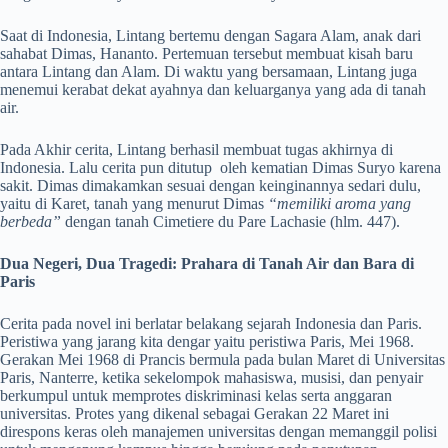
Saat di Indonesia, Lintang bertemu dengan Sagara Alam, anak dari
sahabat Dimas, Hananto. Pertemuan tersebut membuat kisah baru
antara Lintang dan Alam. Di waktu yang bersamaan, Lintang juga
menemui kerabat dekat ayahnya dan keluarganya yang ada di tanah
air.
Pada Akhir cerita, Lintang berhasil membuat tugas akhirnya di
Indonesia. Lalu cerita pun ditutup oleh kematian Dimas Suryo karena
sakit. Dimas dimakamkan sesuai dengan keinginannya sedari dulu,
yaitu di Karet, tanah yang menurut Dimas
“memiliki aroma yang
berbeda”
dengan tanah Cimetiere du Pare Lachasie (hlm. 447).
Dua Negeri, Dua Tragedi: Prahara di Tanah Air dan Bara di
Paris
Cerita pada novel ini berlatar belakang sejarah Indonesia dan Paris.
Peristiwa yang jarang kita dengar yaitu peristiwa Paris, Mei 1968.
Gerakan Mei 1968 di Prancis bermula pada bulan Maret di Universitas
Paris, Nanterre, ketika sekelompok mahasiswa, musisi, dan penyair
berkumpul untuk memprotes diskriminasi kelas serta anggaran
universitas. Protes yang dikenal sebagai Gerakan 22 Maret ini
direspons keras oleh manajemen universitas dengan memanggil polisi