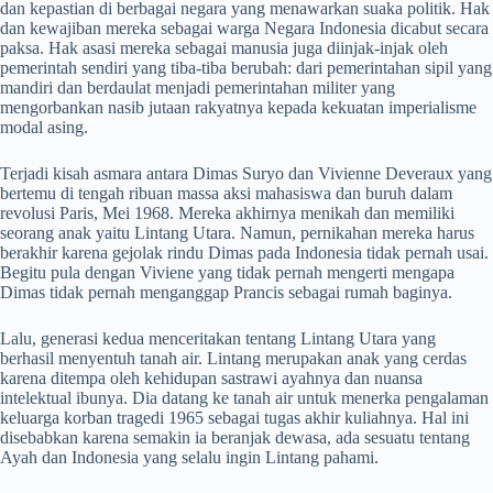
dan kepastian di berbagai negara yang menawarkan suaka politik. Hak
dan kewajiban mereka sebagai warga Negara Indonesia dicabut secara
paksa. Hak asasi mereka sebagai manusia juga diinjak-injak oleh
pemerintah sendiri yang tiba-tiba berubah: dari pemerintahan sipil yang
mandiri dan berdaulat menjadi pemerintahan militer yang
mengorbankan nasib jutaan rakyatnya kepada kekuatan imperialisme
modal asing.
Terjadi kisah asmara antara Dimas Suryo dan Vivienne Deveraux yang
bertemu di tengah ribuan massa aksi mahasiswa dan buruh dalam
revolusi Paris, Mei 1968. Mereka akhirnya menikah dan memiliki
seorang anak yaitu Lintang Utara. Namun, pernikahan mereka harus
berakhir karena gejolak rindu Dimas pada Indonesia tidak pernah usai.
Begitu pula dengan Viviene yang tidak pernah mengerti mengapa
Dimas tidak pernah menganggap Prancis sebagai rumah baginya.
Lalu, generasi kedua menceritakan tentang Lintang Utara yang
berhasil menyentuh tanah air. Lintang merupakan anak yang cerdas
karena ditempa oleh kehidupan sastrawi ayahnya dan nuansa
intelektual ibunya. Dia datang ke tanah air untuk menerka pengalaman
keluarga korban tragedi 1965 sebagai tugas akhir kuliahnya. Hal ini
disebabkan karena semakin ia beranjak dewasa, ada sesuatu tentang
Ayah dan Indonesia yang selalu ingin Lintang pahami.