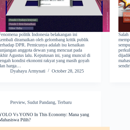
Fenomena politik Indonesia belakangan ini
Salah 
kembali diramaikan oleh gelombang kritik publik
mempe
terhadap DPR. Pemicunya adalah isu kenaikan
sempur
tunjangan anggota dewan yang mencuat pada
perkul
akhir Agustus lalu. Keputusan ini, yang muncul di
dijadi
tengah kondisi ekonomi rakyat yang masih goyah
mahas
dan harga…
sendi
Dyahayu Armynati
October 28, 2025
Preview
,
Sudut Pandang
,
Terbaru
YOLO Vs YONO In This Economy: Mana yang
Mahasiswa Pilih?