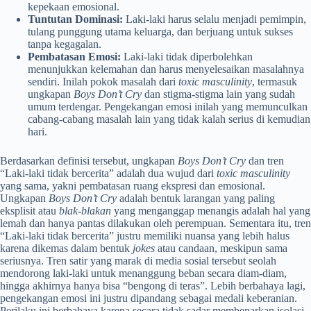
kepekaan emosional.
Tuntutan Dominasi:
Laki-laki harus selalu menjadi pemimpin,
tulang punggung utama keluarga, dan berjuang untuk sukses
tanpa kegagalan.
Pembatasan Emosi:
Laki-laki tidak diperbolehkan
menunjukkan kelemahan dan harus menyelesaikan masalahnya
sendiri. Inilah pokok masalah
dari
toxic masculinity
, termasuk
ungkapan
Boys Don’t Cry
dan stigma-stigma lain yang sudah
umum terdengar. Pengekangan emosi inilah yang memunculkan
cabang-cabang masalah lain yang tidak kalah serius di kemudian
hari.
Berdasarkan definisi tersebut, ungkapan
Boys Don’t Cry
dan tren
“Laki-laki tidak bercerita” adalah dua wujud dari
toxic masculinity
yang sama, yakni pembatasan ruang ekspresi dan emosional.
Ungkapan
Boys Don’t Cry
adalah bentuk larangan yang paling
eksplisit atau
blak-blakan
yang menganggap menangis adalah hal yang
lemah dan hanya pantas dilakukan oleh perempuan. Sementara itu, tren
“Laki-laki tidak bercerita” justru memiliki nuansa yang lebih halus
karena dikemas dalam bentuk
jokes
atau candaan, meskipun sama
seriusnya. Tren satir yang marak di media sosial tersebut seolah
mendorong laki-laki untuk menanggung beban secara diam-diam,
hingga akhirnya hanya bisa “bengong di teras”. Lebih berbahaya lagi,
pengekangan emosi ini justru dipandang sebagai medali keberanian.
Perilaku ini berbahaya karena secara tidak sadar membenarkan isolasi