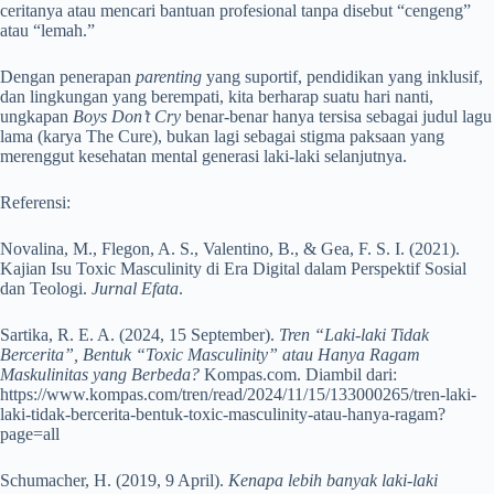
ceritanya atau mencari bantuan profesional tanpa disebut “cengeng”
atau “lemah.”
Dengan penerapan
parenting
yang suportif, pendidikan yang inklusif,
dan lingkungan yang berempati, kita berharap suatu hari nanti,
ungkapan
Boys Don’t Cry
benar-benar hanya tersisa sebagai judul lagu
lama (karya The
Cure), bukan lagi sebagai stigma paksaan yang
merenggut kesehatan mental generasi laki-laki selanjutnya.
Referensi:
Novalina, M., Flegon, A. S., Valentino, B., & Gea, F. S. I. (2021).
Kajian Isu Toxic Masculinity di Era Digital dalam Perspektif Sosial
dan Teologi.
Jurnal Efata
.
Sartika, R. E. A. (2024, 15 September).
Tren “Laki-laki Tidak
Bercerita”, Bentuk “Toxic Masculinity” atau Hanya Ragam
Maskulinitas yang Berbeda?
Kompas.com. Diambil dari:
https://www.kompas.com/tren/read/2024/11/15/133000265/tren-laki-
laki-tidak-bercerita-bentuk-toxic-masculinity-atau-hanya-ragam?
page=all
Schumacher, H. (2019, 9 April).
Kenapa lebih banyak laki-laki