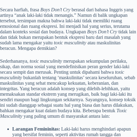
Secara harfiah, frasa
Boys Don’t Cry
berasal dari bahasa Inggris yang
artinya “anak laki-laki tidak menangis.” Namun di balik ungkapan
tersebut, tersimpan makna bahwa laki-laki tidak memiliki ruang
emosional dan ruang ekspresi. Ini menjadi hal yang serius, terutama
dalam konteks sosial dan budaya. Ungkapan
Boys Don’t Cry
tidak lain
dan tidak bukan merupakan bentuk ekspresi baru dari masalah yang
sudah lama mengakar yaitu
toxic masculinity
atau maskulinitas
beracun. Mengapa demikian?
Sederhananya,
toxic masculinity
merupakan sekumpulan perilaku,
sikap, dan norma sosial yang mendefinisikan peran gender laki-laki
secara sempit dan merusak. Penting untuk dipahami bahwa
toxic
masculinity
bukanlah tentang ‘maskulinitas’ secara keseluruhan, sebab
maskulinitas yang sehat mencakup kekuatan, keberanian, dan
integritas. Yang beracun adalah konsep yang dilebih-lebihkan, yaitu
memaksakan standar ekstrem yang merugikan, baik bagi laki-laki itu
sendiri maupun bagi lingkungan sekitarnya. Sayangnya, konsep toksik
ini sudah dianggap sebagai suatu hal yang biasa dan harus dilakukan,
bahkan mengakar kuat dalam budaya kita. Beberapa bentuk
Toxic
Masculinity
yang paling umum di masyarakat antara lain:
Larangan Femininitas:
Laki-laki harus menghindari apapun
yang bersifat feminin, seperti aktivitas rumah tangga dan