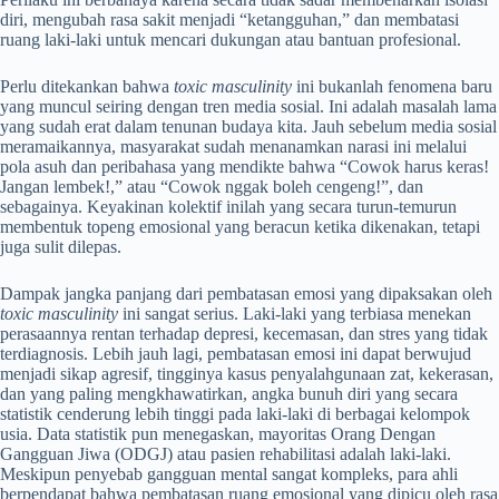
diri, mengubah rasa sakit menjadi “ketangguhan,” dan membatasi
ruang laki-laki untuk mencari dukungan atau bantuan profesional.
Perlu ditekankan bahwa
toxic masculinity
ini bukanlah fenomena baru
yang muncul seiring dengan tren media sosial. Ini adalah masalah lama
yang sudah erat dalam tenunan budaya kita. Jauh sebelum media sosial
meramaikannya, masyarakat sudah menanamkan narasi ini melalui
pola asuh dan peribahasa yang mendikte bahwa “Cowok harus keras!
Jangan lembek!,” atau “Cowok nggak boleh cengeng!”, dan
sebagainya. Keyakinan kolektif inilah yang secara turun-temurun
membentuk topeng emosional yang beracun ketika dikenakan, tetapi
juga sulit dilepas.
Dampak jangka panjang dari pembatasan emosi yang dipaksakan oleh
toxic masculinity
ini sangat serius. Laki-laki yang terbiasa menekan
perasaannya rentan terhadap depresi, kecemasan, dan stres yang tidak
terdiagnosis. Lebih jauh lagi, pembatasan emosi ini dapat berwujud
menjadi sikap agresif, tingginya kasus penyalahgunaan zat, kekerasan,
dan yang paling mengkhawatirkan, angka bunuh diri yang secara
statistik cenderung lebih tinggi pada laki-laki di berbagai kelompok
usia. Data statistik pun menegaskan, mayoritas Orang Dengan
Gangguan Jiwa (ODGJ) atau pasien rehabilitasi adalah laki-laki.
Meskipun penyebab gangguan mental sangat kompleks, para ahli
berpendapat bahwa pembatasan ruang emosional yang dipicu oleh rasa