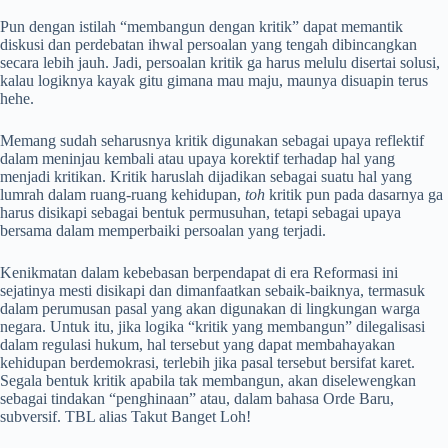
Pun dengan istilah “membangun dengan kritik” dapat memantik
diskusi dan perdebatan ihwal persoalan yang tengah dibincangkan
secara lebih jauh. Jadi, persoalan kritik ga harus melulu disertai solusi,
kalau logiknya kayak gitu gimana mau maju, maunya disuapin terus
hehe.
Memang sudah seharusnya kritik digunakan sebagai upaya reflektif
dalam meninjau kembali atau upaya korektif terhadap hal yang
menjadi kritikan. Kritik haruslah dijadikan sebagai suatu hal yang
lumrah dalam ruang-ruang kehidupan,
toh
kritik pun pada dasarnya ga
harus disikapi sebagai bentuk permusuhan, tetapi sebagai upaya
bersama dalam memperbaiki persoalan yang terjadi.
Kenikmatan dalam kebebasan berpendapat di era Reformasi ini
sejatinya mesti disikapi dan dimanfaatkan sebaik-baiknya, termasuk
dalam perumusan pasal yang akan digunakan di lingkungan warga
negara. Untuk itu, jika logika “kritik yang membangun” dilegalisasi
dalam regulasi hukum, hal tersebut yang dapat membahayakan
kehidupan berdemokrasi, terlebih jika pasal tersebut bersifat karet.
Segala bentuk kritik apabila tak membangun, akan diselewengkan
sebagai tindakan “penghinaan” atau, dalam bahasa Orde Baru,
subversif. TBL alias Takut Banget Loh!