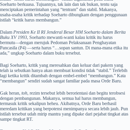
Soeharto berkuasa. Tujuannya, tak lain dan tak bukan, tentu saja
menciptakan pemerintahan yang “tentram” dan stabil. Makanya,
usaha-usaha kritik terhadap Soeharto dibungkam dengan penggunaan
istilah “kritik harus membangun.”
Dalam
Presiden Ke II RI Jenderal Besar HM Soeharto dalam Berita
Buku XV 1993
, Soeharto mewanti-wanti kalau kritik itu harus
bermutu―dengan merujuk Pedoman Pelaksanaan Penghayatan
Pancasila (P4) ―serta harus “…sopan santun. Di mana-mana etika itu
ada,” ungkap Soeharto dalam buku tersebut.
Bagi Soeharto, kritik yang meresahkan dan keluar dari pakem yang
telah ia sebutkan hanya akan membuat kondisi tidak “stabil.” Terlebih
lagi ketika kritik ditambah dengan embel-embel “membangun.” Kata
“membangun” sendiri sudah sangat familiar pada masa Orde Baru.
Gak heran,
toh
, rezim tersebut lebih berorientasi dan begitu terobsesi
dengan pembangunan. Makanya, semua hal harus membangun,
termasuk kritik sekalipun heheu. Akibatnya, Orde Baru berhasil
meredam kritikan yang berpotensi menimpanya secara lebih jauh. Pun
istilah tersebut udah mirip mantra yang dipake dari pejabat tingkat atas
sampe tingkat RT.