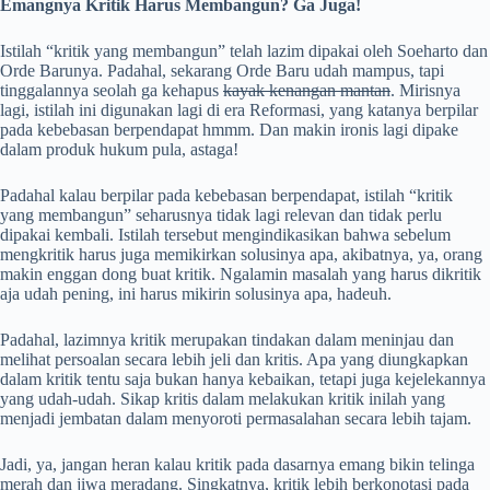
Emangnya Kritik Harus Membangun? Ga Juga!
Istilah “kritik yang membangun” telah lazim dipakai oleh Soeharto dan
Orde Barunya. Padahal, sekarang Orde Baru udah mampus, tapi
tinggalannya seolah ga kehapus
kayak kenangan mantan
. Mirisnya
lagi, istilah ini digunakan lagi di era Reformasi, yang katanya berpilar
pada kebebasan berpendapat hmmm. Dan makin ironis lagi dipake
dalam produk hukum pula, astaga!
Padahal kalau berpilar pada kebebasan berpendapat, istilah “kritik
yang membangun” seharusnya tidak lagi relevan dan tidak perlu
dipakai kembali. Istilah tersebut mengindikasikan bahwa sebelum
mengkritik harus juga memikirkan solusinya apa, akibatnya, ya, orang
makin enggan dong buat kritik. Ngalamin masalah yang harus dikritik
aja udah pening, ini harus mikirin solusinya apa, hadeuh.
Padahal, lazimnya kritik merupakan tindakan dalam meninjau dan
melihat persoalan secara lebih jeli dan kritis. Apa yang diungkapkan
dalam kritik tentu saja bukan hanya kebaikan, tetapi juga kejelekannya
yang udah-udah. Sikap kritis dalam melakukan kritik inilah yang
menjadi jembatan dalam menyoroti permasalahan secara lebih tajam.
Jadi, ya, jangan heran kalau kritik pada dasarnya emang bikin telinga
merah dan jiwa meradang. Singkatnya, kritik lebih berkonotasi pada