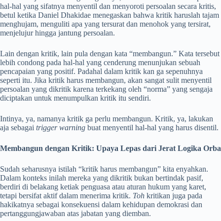
hal-hal yang sifatnya menyentil dan menyoroti persoalan secara kritis,
betul ketika Daniel Dhakidae menegaskan bahwa kritik haruslah tajam
menghujam, menguliti apa yang tersurat dan menohok yang tersirat,
menjelujur hingga jantung persoalan.
Lain dengan kritik, lain pula dengan kata “membangun.” Kata tersebut
lebih condong pada hal-hal yang cenderung menunjukan sebuah
pencapaian yang positif. Padahal dalam kritik kan ga sepenuhnya
seperti itu. Jika kritik harus membangun, akan sangat sulit menyentil
persoalan yang dikritik karena terkekang oleh “norma” yang sengaja
diciptakan untuk menumpulkan kritik itu sendiri.
Intinya, ya, namanya kritik ga perlu membangun. Kritik, ya, lakukan
aja sebagai
trigger warning
buat menyentil hal-hal yang harus disentil.
Membangun dengan Kritik: Upaya Lepas dari Jerat Logika Orba
Sudah seharusnya istilah “kritik harus membangun” kita enyahkan.
Dalam konteks inilah mereka yang dikritik bukan bertindak pasif,
berdiri di belakang ketiak penguasa atau aturan hukum yang karet,
tetapi bersifat aktif dalam menerima kritik.
Toh
kritikan juga pada
hakikatnya sebagai konsekuensi dalam kehidupan demokrasi dan
pertanggungjawaban atas jabatan yang diemban.