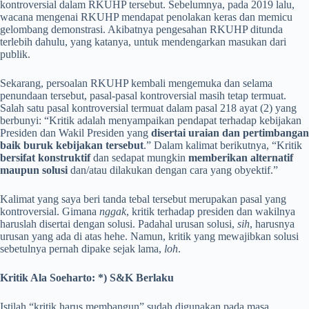
kontroversial dalam RKUHP tersebut. Sebelumnya, pada 2019 lalu,
wacana mengenai RKUHP mendapat penolakan keras dan memicu
gelombang demonstrasi. Akibatnya pengesahan RKUHP ditunda
terlebih dahulu, yang katanya, untuk mendengarkan masukan dari
publik.
Sekarang, persoalan RKUHP kembali mengemuka dan selama
penundaan tersebut, pasal-pasal kontroversial masih tetap termuat.
Salah satu pasal kontroversial termuat dalam pasal 218 ayat (2) yang
berbunyi: “Kritik adalah menyampaikan pendapat terhadap kebijakan
Presiden dan Wakil Presiden yang
disertai uraian dan pertimbangan
baik buruk kebijakan tersebut
.” Dalam kalimat berikutnya, “Kritik
bersifat konstruktif
dan sedapat mungkin
memberikan alternatif
maupun solusi
dan/atau dilakukan dengan cara yang obyektif.”
Kalimat yang saya beri tanda tebal tersebut merupakan pasal yang
kontroversial. Gimana
nggak
, kritik terhadap presiden dan wakilnya
haruslah disertai dengan solusi. Padahal urusan solusi,
sih
, harusnya
urusan yang ada di atas hehe. Namun, kritik yang mewajibkan solusi
sebetulnya pernah dipake sejak lama,
loh
.
Kritik Ala Soeharto: *) S&K Berlaku
Istilah “kritik harus membangun” sudah digunakan pada masa