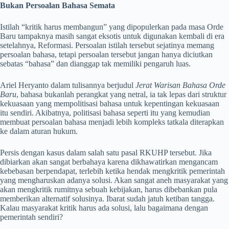
Bukan Persoalan Bahasa Semata
Istilah “kritik harus membangun” yang dipopulerkan pada masa Orde
Baru tampaknya masih sangat eksotis untuk digunakan kembali di era
setelahnya, Reformasi. Persoalan istilah tersebut sejatinya memang
persoalan bahasa, tetapi persoalan tersebut jangan hanya diciutkan
sebatas “bahasa” dan dianggap tak memiliki pengaruh luas.
Ariel Heryanto dalam tulisannya berjudul
Jerat Warisan Bahasa Orde
Baru
, bahasa bukanlah perangkat yang netral, ia tak lepas dari struktur
kekuasaan yang mempolitisasi bahasa untuk kepentingan kekuasaan
itu sendiri. Akibatnya, politisasi bahasa seperti itu yang kemudian
membuat persoalan bahasa menjadi lebih kompleks tatkala diterapkan
ke dalam aturan hukum.
Persis dengan kasus dalam salah satu pasal RKUHP tersebut. Jika
dibiarkan akan sangat berbahaya karena dikhawatirkan mengancam
kebebasan berpendapat, terlebih ketika hendak mengkritik pemerintah
yang mengharuskan adanya solusi. Akan sangat aneh masyarakat yang
akan mengkritik rumitnya sebuah kebijakan, harus dibebankan pula
memberikan alternatif solusinya. Ibarat sudah jatuh ketiban tangga.
Kalau masyarakat kritik harus ada solusi, lalu bagaimana dengan
pemerintah sendiri?