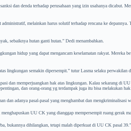
anksi dan denda terhadap perusahaan yang izin usahanya dicabut. Mer
administratif, melainkan harus solutif terhadap rencana ke depannya. Te
anyak, sebaiknya hutan ganti hutan.” Dedi menambahkan.
gkungan hidup yang dapat mengancam keselamatan rakyat. Mereka ber
as lingkungan semakin dipersempit.” tutur Lasma selaku perwakilan
sipasi dan memperjuangkan hak atas lingkungan. Kalau sekarang di U
pentingan, dan orang-orang yg terdampak juga itu bisa melakukan ha
man dan adanya pasal-pasal yang menghambat dan mengkriminalisasi 
menghapuskan UU CK yang dianggap mempersempit ruang gerak masyar
ba, bukannya dihilangkan, tetapi malah diperkuat di UU CK pasal 39.