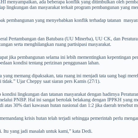
I menyampaikan, ada beberapa konflik yang ditimbulkan oleh pemban
adap lingkungan dan masyarakat terkait program pembangunan yang men
 pembangunan yang menyebabkan konflik terhadap tatanan masyarakat,
ral Pertambangan dan Batubara (UU Minerba), UU CK, dan Peratura
ngan serta menghilangkan ruang partisipasi masyarakat.
pat jika pembangunan selama ini lebih mementingkan kepentingan pen
edaan kondisi tentang perizinan penggunaan lahan.
ta yang memang dipaksakan, tata ruang ini menjadi tata uang bagi merek
 tidak.” Ujar Cheppy saat siaran pers Kamis (27/1).
 kondisi lingkungan dan tatanan masyarakat dengan hadirnya Peratura
elalui PNBP. Hal ini sangat bertolak belakang dengan IPPKH yang me
di atas 30% dari kawasan hutan nasional dan 1:2 jika daerah tersebut
emandang krisis hutan telah terjadi sehingga pemerintah perlu meng
 Itu yang jadi masalah untuk kami,” kata Dedi.