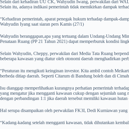
Selain dari kehadiran UU CK, Wahyudin Iwang, perwakilan dari WALH
Selain itu, adanya indikasi pemerintah tidak memikirkan dampak terh
“Kehadiran pemerintah, aparat penegak hukum terhadap dampak-dampak
Wahyudin Iyang saat siaran pers Kamis (27/1)
Wahyudin beranggapan,apa yang tertuang dalam Undang-Undang Mine
Penataan Ruang (PP 21 Tahun 2021) dapat memperburuk kondisi lingku
Selain Wahyudin, Cheppy, perwakilan dari Media Tata Ruang berpenda
beberapa kawasan yang diatur oleh otonomi daerah menghadirkan perb
“Peraturan itu mengikuti keinginan investor. Kita ambil contoh Meikar
berbeda ditiap daerah. Seperti Citarum di Bandung boleh dan di Cimahi
Isu dianggap memperlihatkan kurangnya perhatian pemerintah terhadap
yang mengatur jika mengganti kawasan cukup dengan sejumlah uang m
dengan perbandingan 1:1 jika daerah tersebut memiliki kawasan hutan 
Hal serupa disampaikan oleh perwakilan FK3I, Dedi Kurniawan yang m
“Kadang-kadang setelah mengganti kawasan, tidak dihutankan kembali.