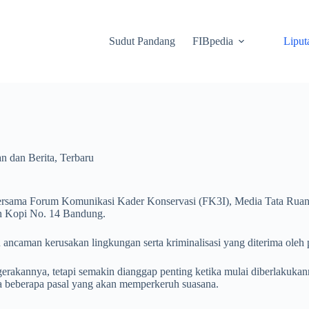
Sudut Pandang
FIBpedia
Liput
an dan Berita
,
Terbaru
ersama Forum Komunikasi Kader Konservasi (FK3I), Media Tata Ru
ah Kopi No. 14 Bandung.
u ancaman kerusakan lingkungan serta kriminalisasi yang diterima ol
gerakannya, tetapi semakin dianggap penting ketika mulai diberlaku
 beberapa pasal yang akan memperkeruh suasana.