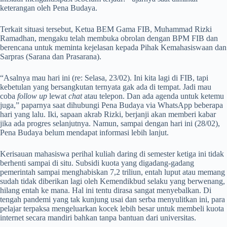
keterangan oleh Pena Budaya.
Terkait situasi tersebut, Ketua BEM Gama FIB, Muhammad Rizki
Ramadhan, mengaku telah membuka obrolan dengan BPM FIB dan
berencana untuk meminta kejelasan kepada Pihak Kemahasiswaan dan
Sarpras (Sarana dan Prasarana).
“Asalnya mau hari ini (re: Selasa, 23/02). Ini kita lagi di FIB, tapi
kebetulan yang bersangkutan ternyata gak ada di tempat. Jadi mau
coba
follow up
lewat
chat
atau telepon. Dan ada agenda untuk ketemu
juga,” paparnya saat dihubungi Pena Budaya via WhatsApp beberapa
hari yang lalu. Iki, sapaan akrab Rizki, berjanji akan memberi kabar
jika ada progres selanjutnya. Namun, sampai dengan hari ini (28/02),
Pena Budaya belum mendapat informasi lebih lanjut.
Kerisauan mahasiswa perihal kuliah daring di semester ketiga ini tidak
berhenti sampai di situ. Subsidi kuota yang digadang-gadang
pemerintah sampai menghabiskan 7,2 triliun, entah luput atau memang
sudah tidak diberikan lagi oleh Kemendikbud selaku yang berwenang,
hilang entah ke mana. Hal ini tentu dirasa sangat menyebalkan. Di
tengah pandemi yang tak kunjung usai dan serba menyulitkan ini, para
pelajar terpaksa mengeluarkan kocek lebih besar untuk membeli kuota
internet secara mandiri bahkan tanpa bantuan dari universitas.