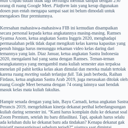
mail
Unpad sudah tidak lagi berfungsi memuat sampai dengan 250
orang di ruang Google Meet.
Platform
lain yang kerap digunakan
dosen pun entah mengapa sampai saat ini belum dimodali untuk
mengakses fitur premiumnya.
Keresahan mahasiswa-mahasiswa FIB ini kemudian disampaikan
secara personal kepada ketua angkatannya masing-masing. Ramses
Syamsa Anom, ketua angkatan Sastra Inggris 2020, menghadapi
permasalahan pelik tidak dapat mengikuti kelas karena kapasitas yang
penuh hingga harus menunggu rekaman video kelas daring dari
temannya yang lain. Diaz Januar, ketua angkatan Sastra Indonesia
2020, mengalami hal yang sama dengan Ramses. Teman-teman
seangkatannya yang mengambil mata kuliah semester atas terpaksa
menelan pil pahit ketika kelas akan dimulai dan mereka malah tertolak
karena ruang
meeting
sudah terlanjur
full
. Tak jauh berbeda, Raihan
Firdaus, ketua angkatan Sastra Arab 2019, juga merasakan ditolak oleh
ruang Google Meet bersama dengan 74 orang lainnya saat hendak
masuk kelas mata kuliah fakultas.
Hampir senada dengan yang lain, Bayu Carnadi, ketua angkatan Sastra
Perancis 2019, mengeluhkan kinerja dekanat perihal keberlangsungan
kuliah daring semester ini. “Kami harus komplain dulu ke dekanat soal
Zoom Premium, setelah itu baru difasilitasi. Tapi, apakah harus selalu
ada keluhan dulu ke dekanat baru ada tindakan? Kenapa dekanat gak
inisiatif mengantisipasi sebelum terjadi?” ujarnya saat dimintai