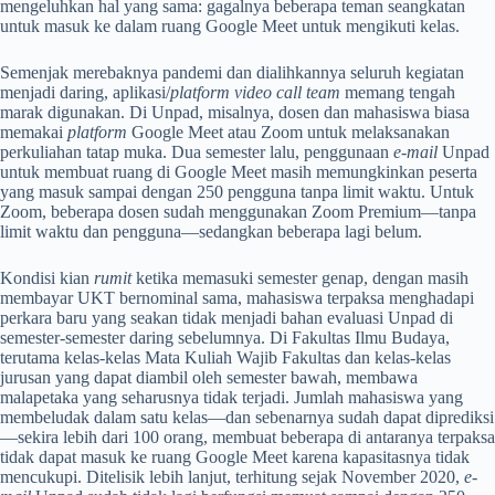
mengeluhkan hal yang sama: gagalnya beberapa teman seangkatan
untuk masuk ke dalam ruang Google Meet untuk mengikuti kelas.
Semenjak merebaknya pandemi dan dialihkannya seluruh kegiatan
menjadi daring, aplikasi/
platform
video call team
memang tengah
marak digunakan. Di Unpad, misalnya, dosen dan mahasiswa biasa
memakai
platform
Google Meet atau Zoom untuk melaksanakan
perkuliahan tatap muka. Dua semester lalu, penggunaan
e-mail
Unpad
untuk membuat ruang di Google Meet masih memungkinkan peserta
yang masuk sampai dengan 250 pengguna tanpa limit waktu. Untuk
Zoom, beberapa dosen sudah menggunakan Zoom Premium—tanpa
limit waktu dan pengguna—sedangkan beberapa lagi belum.
Kondisi kian
rumit
ketika memasuki semester genap, dengan masih
membayar UKT bernominal sama, mahasiswa terpaksa menghadapi
perkara baru yang seakan tidak menjadi bahan evaluasi Unpad di
semester-semester daring sebelumnya. Di Fakultas Ilmu Budaya,
terutama kelas-kelas Mata Kuliah Wajib Fakultas dan kelas-kelas
jurusan yang dapat diambil oleh semester bawah, membawa
malapetaka yang seharusnya tidak terjadi. Jumlah mahasiswa yang
membeludak dalam satu kelas—dan sebenarnya sudah dapat diprediksi
—sekira lebih dari 100 orang, membuat beberapa di antaranya terpaksa
tidak dapat masuk ke ruang Google Meet karena kapasitasnya tidak
mencukupi. Ditelisik lebih lanjut, terhitung sejak November 2020,
e-