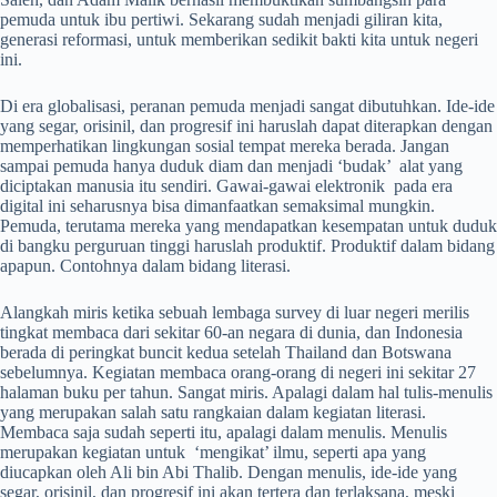
pemuda untuk ibu pertiwi. Sekarang sudah menjadi giliran kita,
generasi reformasi, untuk memberikan sedikit bakti kita untuk negeri
ini.
Di era globalisasi, peranan pemuda menjadi sangat dibutuhkan. Ide-ide
yang segar, orisinil, dan progresif ini haruslah dapat diterapkan dengan
memperhatikan lingkungan sosial tempat mereka berada. Jangan
sampai pemuda hanya duduk diam dan menjadi ‘budak’ alat yang
diciptakan manusia itu sendiri. Gawai-gawai elektronik pada era
digital ini seharusnya bisa dimanfaatkan semaksimal mungkin.
Pemuda, terutama mereka yang mendapatkan kesempatan untuk duduk
di bangku perguruan tinggi haruslah produktif. Produktif dalam bidang
apapun. Contohnya dalam bidang literasi.
Alangkah miris ketika sebuah lembaga survey di luar negeri merilis
tingkat membaca dari sekitar 60-an negara di dunia, dan Indonesia
berada di peringkat buncit kedua setelah Thailand dan Botswana
sebelumnya. Kegiatan membaca orang-orang di negeri ini sekitar 27
halaman buku per tahun. Sangat miris. Apalagi dalam hal tulis-menulis
yang merupakan salah satu rangkaian dalam kegiatan literasi.
Membaca saja sudah seperti itu, apalagi dalam menulis. Menulis
merupakan kegiatan untuk ‘mengikat’ ilmu, seperti apa yang
diucapkan oleh Ali bin Abi Thalib. Dengan menulis, ide-ide yang
segar, orisinil, dan progresif ini akan tertera dan terlaksana, meski