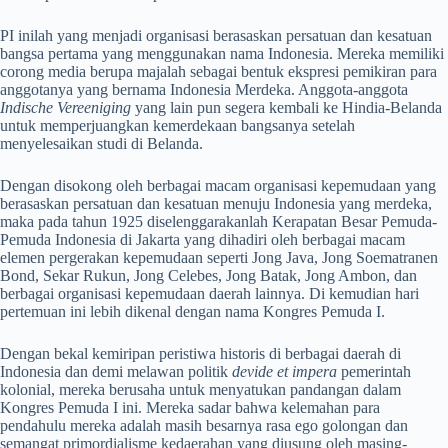
PI inilah yang menjadi organisasi berasaskan persatuan dan kesatuan
bangsa pertama yang menggunakan nama Indonesia. Mereka memiliki
corong media berupa majalah sebagai bentuk ekspresi pemikiran para
anggotanya yang bernama Indonesia Merdeka. Anggota-anggota
Indische Vereeniging
yang lain pun segera kembali ke Hindia-Belanda
untuk memperjuangkan kemerdekaan bangsanya setelah
menyelesaikan studi di Belanda.
Dengan disokong oleh berbagai macam organisasi kepemudaan yang
berasaskan persatuan dan kesatuan menuju Indonesia yang merdeka,
maka pada tahun 1925 diselenggarakanlah Kerapatan Besar Pemuda-
Pemuda Indonesia di Jakarta yang dihadiri oleh berbagai macam
elemen pergerakan kepemudaan seperti Jong Java, Jong Soematranen
Bond, Sekar Rukun, Jong Celebes, Jong Batak, Jong Ambon, dan
berbagai organisasi kepemudaan daerah lainnya. Di kemudian hari
pertemuan ini lebih dikenal dengan nama Kongres Pemuda I.
Dengan bekal kemiripan peristiwa historis di berbagai daerah di
Indonesia dan demi melawan politik
devide et impera
pemerintah
kolonial, mereka berusaha untuk menyatukan pandangan dalam
Kongres Pemuda I ini. Mereka sadar bahwa kelemahan para
pendahulu mereka adalah masih besarnya rasa ego golongan dan
semangat primordialisme kedaerahan yang diusung oleh masing-