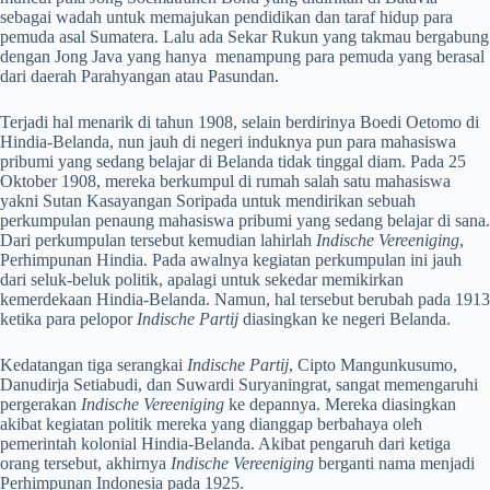
sebagai wadah untuk memajukan pendidikan dan taraf hidup para
pemuda asal Sumatera. Lalu ada Sekar Rukun yang takmau bergabung
dengan Jong Java yang hanya menampung para pemuda yang berasal
dari daerah Parahyangan atau Pasundan.
Terjadi hal menarik di tahun 1908, selain berdirinya Boedi Oetomo di
Hindia-Belanda, nun jauh di negeri induknya pun para mahasiswa
pribumi yang sedang belajar di Belanda tidak tinggal diam. Pada 25
Oktober 1908, mereka berkumpul di rumah salah satu mahasiswa
yakni Sutan Kasayangan Soripada untuk mendirikan sebuah
perkumpulan penaung mahasiswa pribumi yang sedang belajar di sana.
Dari perkumpulan tersebut kemudian lahirlah
Indische Vereeniging
,
Perhimpunan Hindia. Pada awalnya kegiatan perkumpulan ini jauh
dari seluk-beluk politik, apalagi untuk sekedar memikirkan
kemerdekaan Hindia-Belanda. Namun, hal tersebut berubah pada 1913
ketika para pelopor
Indische Partij
diasingkan ke negeri Belanda.
Kedatangan tiga serangkai
Indische Partij
, Cipto Mangunkusumo,
Danudirja Setiabudi, dan Suwardi Suryaningrat, sangat memengaruhi
pergerakan
Indische Vereeniging
ke depannya. Mereka diasingkan
akibat kegiatan politik mereka yang dianggap berbahaya oleh
pemerintah kolonial Hindia-Belanda. Akibat pengaruh dari ketiga
orang tersebut, akhirnya
Indische Vereeniging
berganti nama menjadi
Perhimpunan Indonesia pada 1925.