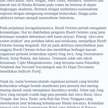
dari Jawa Barat, Jawa Tengah, Jawa Timur, Sumatera, Sulawesi dan
daerah lain di Hindia-Belanda pada waktu itu bertemu di dalam
lingkungan akademis. Bermula dengan tumbuhnya nasionalisme
regional dengan mengusung semangat kedaerahan, hingga pada
akhirnya meluas menjadi nasionalisme Indonesia.
Pada perjalanan keorganisasiannya, Boedi Oetomo pernah mengalami
kemandegan. Hal ini diakibatkan pengurus Boedi Oetomo yang lama
kelamaan semakin didominasi oleh kaum priyayi. Prinsip ‘
alon-alon
waton kelakon
’ atau perlahan-lahan asal terlaksana, menjadikan Boedi
Oetomo kurang bergairah. Hal ini pada akhirnya menyebabkan para
anggota Boedi Oetomo keluar dan mendirikan berbagai macam
organisasi pemuda kedaerahan seperti Jong Java, Jong Soematranen
Bond, Sekar Rukun, dan lainnya. Termasuk salah satu tokoh
kenamaan, Cipto Mangunkusumo, yang bersama-sama Danudirja
Setiabudi dan Suwardi Suryaningrat atau Ki Hajar Dewantara
mendirikan
Indische Partij
.
Sejak itu, mulai bermunculanlah organisasi pemuda yang bersifat
kedaerahan sebagai bentuk manifestasi para pemuda dari masing-
masing daerah untuk memajukan daerahnya sendiri. Sebut saja Jong
Java yang menjadi wadah bagi para pemuda dari Jawa Barat, Jawa
Tengah, dan Jawa Timur, serta Bali dan Nusa Tenggara yang
menekankan latar belakang kebudayaan Hindu-Jawanya. Kemudian
muncul pula Jong Soematranen Bond yang didirikan di Batavia