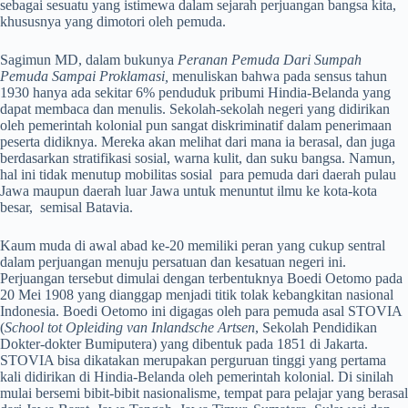
sebagai sesuatu yang istimewa dalam sejarah perjuangan bangsa kita,
khususnya yang dimotori oleh pemuda.
Sagimun MD, dalam bukunya
Peranan Pemuda Dari Sumpah
Pemuda Sampai Proklamasi
,
menuliskan bahwa pada sensus tahun
1930 hanya ada sekitar 6% penduduk pribumi Hindia-Belanda yang
dapat membaca dan menulis. Sekolah-sekolah negeri yang didirikan
oleh pemerintah kolonial pun sangat diskriminatif dalam penerimaan
peserta didiknya. Mereka akan melihat dari mana ia berasal, dan juga
berdasarkan stratifikasi sosial, warna kulit, dan suku bangsa. Namun,
hal ini tidak menutup mobilitas sosial para pemuda dari daerah pulau
Jawa maupun daerah luar Jawa untuk menuntut ilmu ke kota-kota
besar, semisal Batavia.
Kaum muda di awal abad ke-20 memiliki peran yang cukup sentral
dalam perjuangan menuju persatuan dan kesatuan negeri ini.
Perjuangan tersebut dimulai dengan terbentuknya Boedi Oetomo pada
20 Mei 1908 yang dianggap menjadi titik tolak kebangkitan nasional
Indonesia. Boedi Oetomo ini digagas oleh para pemuda asal STOVIA
(
School tot Opleiding van Inlandsche Artsen
, Sekolah Pendidikan
Dokter-dokter Bumiputera) yang dibentuk pada 1851 di Jakarta.
STOVIA bisa dikatakan merupakan perguruan tinggi yang pertama
kali didirikan di Hindia-Belanda oleh pemerintah kolonial. Di sinilah
mulai bersemi bibit-bibit nasionalisme, tempat para pelajar yang berasal