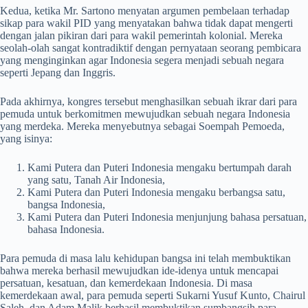
Kedua, ketika Mr. Sartono menyatan argumen pembelaan terhadap
sikap para wakil PID yang menyatakan bahwa tidak dapat mengerti
dengan jalan pikiran dari para wakil pemerintah kolonial. Mereka
seolah-olah sangat kontradiktif dengan pernyataan seorang pembicara
yang menginginkan agar Indonesia segera menjadi sebuah negara
seperti Jepang dan Inggris.
Pada akhirnya, kongres tersebut menghasilkan sebuah ikrar dari para
pemuda untuk berkomitmen mewujudkan sebuah negara Indonesia
yang merdeka. Mereka menyebutnya sebagai Soempah Pemoeda,
yang isinya:
Kami Putera dan Puteri Indonesia mengaku bertumpah darah
yang satu, Tanah Air Indonesia,
Kami Putera dan Puteri Indonesia mengaku berbangsa satu,
bangsa Indonesia,
Kami Putera dan Puteri Indonesia menjunjung bahasa persatuan,
bahasa Indonesia.
Para pemuda di masa lalu kehidupan bangsa ini telah membuktikan
bahwa mereka berhasil mewujudkan ide-idenya untuk mencapai
persatuan, kesatuan, dan kemerdekaan Indonesia. Di masa
kemerdekaan awal, para pemuda seperti Sukarni Yusuf Kunto, Chairul
Saleh, dan Adam Malik berhasil membuktikan sumbangsih para