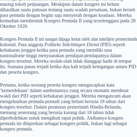
masing tokoh perjuangan. Meskipun dalam kongres ini belum
dihasilkan suatu putusan tentang suatu wadah persatuan, bukan berarti
para pemuda dengan begitu saja menyerah dengan keadaan. Mereka
kemudian membentuk Kongres Pemuda II yang terselenggara pada 28
Oktober 1928.
Kongres Pemuda II ini sangat dijaga ketat oleh alat intelijen pemerintah
kolonial. Para anggota
Politieke Inlichtingen Dienst
(PID) seperti
kebakaran jenggot ketika para pemuda yang memiliki rasa
nasionalisme tinggi menyuarakan pendapat-pendapatnya dalam
kongres tersebut. Mereka seolah-olah tidak dianggap hadir di tempat
itu. Suasana panas terjadi ketika dua kali terjadi ketegangan antara PID
dan peserta kongres.
Pertama, ketika seorang peserta kongres mengucapkan kata
‘kemerdekaan‘ dalam sambutannya yang secara otomatis membuat
wakil dari PID seperti kebakaran jenggot. Mereka mengancam akan
mengeluarkan pemuda-pemudi yang belum berusia 18 tahun dari
kongres tersebut. Dalam peraturan pemerintah Hindia-Belanda,
memang seseorang yang berusia kurang dari 18 tahun tidak
diperbolehkan untuk mengikuti rapat politik. Akibatnya kongres
pemuda ini dilaporkan sebagai kongres politik, bukan lagi sebagai
kongres pemuda.