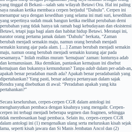
yang tinggal di Bekasi—salah satu wilayah Betawi Ora. Hal ini paling
saya rasakan ketika membaca cerpen berjudul “Dahulu”. Cerpen ini
menampar saya dengan kesedihan yang selama ini mati suri, kesedihan
yang sepertinya sudah muak bangun ketika melihat perubahan demi
perubahan yang tidak hanya tak ramah bagi kebudayaan dan eksistensi
Betawi, tetapi juga bagi alam dan habitat hidup Betawi. Meratapi ini,
narator orang pertama jamak dalam “Dahulu” berkata, “Zaman
berubah menjadi semakin maju, namun orang berubah menjadi
semakin kurang ajar pada alam. […] Zaman berubah menjadi semakin
maju, namun orang berubah menjadi semakin kurang ajar pada
sesamanya.” Inilah realitas muram ‘kemajuan’ zaman: lunturnya adab
dan kemanusiaan. Jika demikian, pantaskan kemajuan ini disebut
kemajuan dan bukannya kemunduran? Tanpa
adab
dalam per-adab-an,
apakah benar peradaban masih ada? Apakah benar peradabanlah yang
dipertahankan? Yang pasti, benar adanya pertanyaan dalam sajak
Rendra yang disebutkan di awal: “Peradaban apakah yang kita
pertahankan?”
Secara keseluruhan, cerpen-cerpen CGR dalam antologi ini
menghanyutkan pembaca dengan kisahnya yang mengalir. Cerpen-
cerpen ini terbagi menjadi beberapa segmen dan fragmen, sehingga
tidak membosankan bagi pembaca. Selain itu, cerpen-cerpen CGR
dalam antologi ini (1) mengenalkan ulang serta meluruskan kisah sejak
lama, seperti kisah jawara dan Si Manis Jembatan Ancol dan (2)