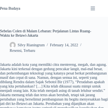
Skip
to
Pena Budaya
content
Sebelas Colen di Malam Lebaran: Perjalanan Lintas Ruang-
Waktu ke Betawi-Jakarta
Silvy Rianingrum
February 14, 2022
Resensi
,
Terbaru
Jakarta adalah kota yang memiliki citra mentereng, megah, dan agung.
Jakarta kini terkenal dengan gedung pencakar langit, mal-mal besar,
dan perkembangan teknologi yang katanya pesat berkat pembangunan
masif dan cepat di sana. Namun, dengan semua ini, seperti yang
dibilang Rendra dalam Sajak Sebotol Bir (1977), “Peradaban apakah
yang kita pertahankan? […] Kita telah dikuasai suatu mimpi untuk
menjadi orang lain. Kita telah menjadi asing di tanah leluhur sendiri.”
Jakarta memang telah dan terus akan berubah, tetapi tak jarang
perubahan yang berselimut pembangunan itu begitu menyesakkan bagi
jati diri ke-Betawi-an Jakarta. Perubahan yang dijanjikan akan
membawa kemajuan justru seringkali menghasilkan kegelisahan dan