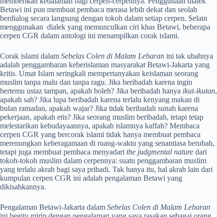
memberikan kedalaman bagi cerpen-cerpennya. Penggunaan dialek
Betawi ini pun membuat pembaca merasa lebih dekat dan seolah
berdialog secara langsung dengan tokoh dalam setiap cerpen. Selain
menggunakan dialek yang memunculkan ciri khas Betawi, beberapa
cerpen CGR dalam antologi ini menampilkan corak islami.
Corak islami dalam
Sebelas Colen di Malam Lebaran
ini tak ubahnya
adalah penggambaran keberislaman masyarakat Betawi-Jakarta yang
kritis. Umat Islam seringkali mempertanyakan keislaman seorang
muslim tanpa malu dan tanpa ragu. Jika beribadah karena ingin
bertemu ustaz tampan, apakah boleh? Jika beribadah hanya
ikut-ikutan
,
apakah sah? Jika lupa beribadah karena terlalu kenyang makan di
bulan ramadan, apakah wajar? Jika tidak beribadah sunah karena
pekerjaan, apakah etis? Jika seorang muslim beribadah, tetapi tetap
melestarikan kebudayaannya, apakah islamnya kaffah? Membaca
cerpen CGR yang bercorak islami tidak hanya membuat pembaca
merenungkan keberagamaan di ruang-waktu yang senantiasa berubah,
tetapi juga membuat pembaca menyadari
the judgmental nature
dari
tokoh-tokoh muslim dalam cerpennya: suatu penggambaran muslim
yang terlalu akrab bagi saya pribadi. Tak hanya itu, hal akrab lain dari
kumpulan cerpen CGR ini adalah pengalaman Betawi yang
dikisahkannya.
Pengalaman Betawi-Jakarta dalam
Sebelas Colen di Malam Lebaran
ini begitu mirip dengan pengalaman yang saya rasakan sebagai orang