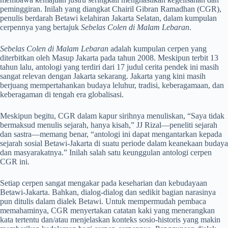
peminggiran. Inilah yang diangkat Chairil Gibran Ramadhan (CGR),
penulis berdarah Betawi kelahiran Jakarta Selatan, dalam kumpulan
cerpennya yang bertajuk
Sebelas Colen di Malam Lebaran
.
Sebelas Colen di Malam Lebaran
adalah kumpulan cerpen yang
diterbitkan oleh Masup Jakarta pada tahun 2008. Meskipun terbit 13
tahun lalu, antologi yang terdiri dari 17 judul cerita pendek ini masih
sangat relevan dengan Jakarta sekarang. Jakarta yang kini masih
berjuang mempertahankan budaya leluhur, tradisi, keberagamaan, dan
keberagaman di tengah era globalisasi.
Meskipun begitu, CGR dalam kapur sirihnya menuliskan, “Saya tidak
bermaksud menulis sejarah, hanya kisah,” JJ Rizal—peneliti sejarah
dan sastra—memang benar, “antologi ini dapat mengantarkan kepada
sejarah sosial Betawi-Jakarta di suatu periode dalam keanekaan budaya
dan masyarakatnya.” Inilah salah satu keunggulan antologi cerpen
CGR ini.
Setiap cerpen sangat mengakar pada keseharian dan kebudayaan
Betawi-Jakarta. Bahkan, dialog-dialog dan sedikit bagian narasinya
pun ditulis dalam dialek Betawi. Untuk mempermudah pembaca
memahaminya, CGR menyertakan catatan kaki yang menerangkan
kata tertentu dan/atau menjelaskan konteks sosio-historis yang makin