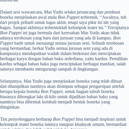
Dalam sesi wawancara, Mas Yudis selaku perancang dan pembuat
boneka menjelaskan awal mula
Bon Puppet
terbentuk. “Awalnya, tuh
dari projek pribadi untuk tugas akhir, tetapi saya pikir ini ide yang
bagus. Sampai akhirnya terbentuklah kelompok teater ini.” Terciptanya
Bon Puppet
ini juga bermula dari keresahan Mas Yudis akan tidak
adanya terobosan yang baru dari jurusan yang ada di kampus.
Bon
Puppet
hadir untuk menaungi semua jurusan seni. Sebuah terobosan
yang bermanfaat, berkat Yudis semua jurusan seni yang ada di
kampusnya mendapatkan wadah dalam berkreasi dan menciptakan
berbagai karya dengan bahan baku sederhana, yaitu kardus. Pemilihan
kardus sebagai bahan baku juga menciptakan berbagai manfaat, salah
satunya membantu mengurangi sampah di lingkungan.
Selanjutnya, Mas Yudis juga menjelaskan boneka yang telah dibuat
dan ditampilkan nantinya akan disimpan sebagai pengarsipan artefak
berupa kepala boneka
Bon Puppet
, untuk bagian tubuh boneka
biasanya dibongkar lalu di-kilo untuk dijadikan bahan baku yang
nantinya bisa dibentuk kembali menjadi bentuk boneka yang
diinginkan.
Tim penyelenggara berharap
Bon Puppet
bisa menjadi inspirasi untuk
kelompok teater boneka lainnya maupun khalayak umum, bermanfaat