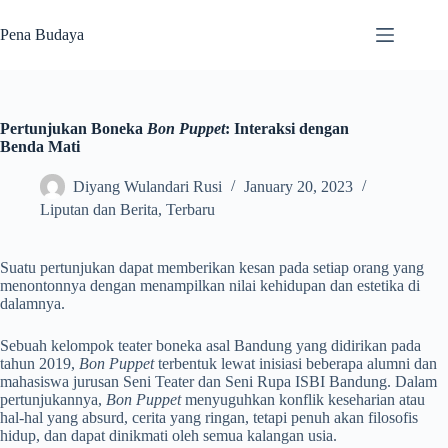
Skip
to
Pena Budaya
content
Pertunjukan Boneka
Bon Puppet
: Interaksi dengan
Benda Mati
Diyang Wulandari Rusi
January 20, 2023
Liputan dan Berita
,
Terbaru
Suatu pertunjukan dapat memberikan kesan pada setiap orang yang
menontonnya dengan menampilkan nilai kehidupan dan estetika di
dalamnya.
Sebuah kelompok teater boneka asal Bandung yang didirikan pada
tahun 2019,
Bon Puppet
terbentuk lewat inisiasi beberapa alumni dan
mahasiswa jurusan Seni Teater dan Seni Rupa ISBI Bandung. Dalam
pertunjukannya,
Bon Puppet
menyuguhkan konflik keseharian atau
hal-hal yang absurd, cerita yang ringan, tetapi penuh akan filosofis
hidup, dan dapat dinikmati oleh semua kalangan usia.