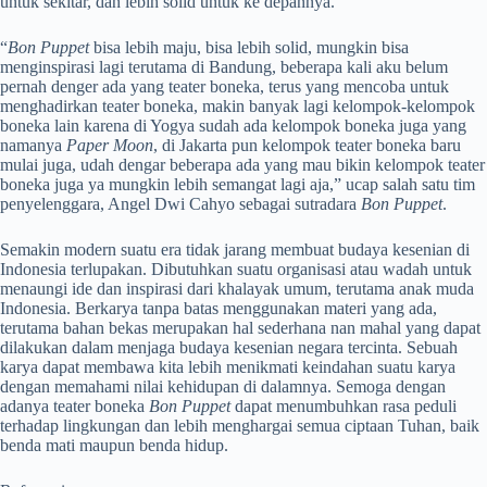
untuk sekitar, dan lebih solid untuk ke depannya.
“
Bon Puppet
bisa lebih maju, bisa lebih solid, mungkin bisa
menginspirasi lagi terutama di Bandung, beberapa kali aku belum
pernah denger ada yang teater boneka, terus yang mencoba untuk
menghadirkan teater boneka, makin banyak lagi kelompok-kelompok
boneka lain karena di Yogya sudah ada kelompok boneka juga yang
namanya
Paper Moon
, di Jakarta pun kelompok teater boneka baru
mulai juga, udah dengar beberapa ada yang mau bikin kelompok teater
boneka juga ya mungkin lebih semangat lagi aja,” ucap salah satu tim
penyelenggara, Angel Dwi Cahyo sebagai sutradara
Bon Puppet
.
Semakin modern suatu era tidak jarang membuat budaya kesenian di
Indonesia terlupakan. Dibutuhkan suatu organisasi atau wadah untuk
menaungi ide dan inspirasi dari khalayak umum, terutama anak muda
Indonesia. Berkarya tanpa batas menggunakan materi yang ada,
terutama bahan bekas merupakan hal sederhana nan mahal yang dapat
dilakukan dalam menjaga budaya kesenian negara tercinta. Sebuah
karya dapat membawa kita lebih menikmati keindahan suatu karya
dengan memahami nilai kehidupan di dalamnya. Semoga dengan
adanya teater boneka
Bon Puppet
dapat menumbuhkan rasa peduli
terhadap lingkungan dan lebih menghargai semua ciptaan Tuhan, baik
benda mati maupun benda hidup.