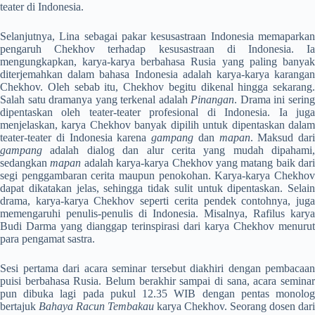
teater di Indonesia.
Selanjutnya, Lina sebagai pakar kesusastraan Indonesia memaparkan
pengaruh Chekhov terhadap kesusastraan di Indonesia. Ia
mengungkapkan, karya-karya berbahasa Rusia yang paling banyak
diterjemahkan dalam bahasa Indonesia adalah karya-karya karangan
Chekhov. Oleh sebab itu, Chekhov begitu dikenal hingga sekarang.
Salah satu dramanya yang terkenal adalah
Pinangan
. Drama ini serin
dipentaskan oleh teater-teater profesional di Indonesia. Ia juga
menjelaskan, karya Chekhov banyak dipilih untuk dipentaskan dalam
teater-teater di Indonesia karena
gampang
dan
mapan
. Maksud dari
gampang
adalah dialog dan alur cerita yang mudah dipahami,
sedangkan
mapan
adalah karya-karya Chekhov yang matang baik dari
segi penggambaran cerita maupun penokohan. Karya-karya Chekhov
dapat dikatakan jelas, sehingga tidak sulit untuk dipentaskan. Selain
drama, karya-karya Chekhov seperti cerita pendek contohnya, juga
memengaruhi penulis-penulis di Indonesia. Misalnya, Rafilus karya
Budi Darma yang dianggap terinspirasi dari karya Chekhov menurut
para pengamat sastra.
Sesi pertama dari acara seminar tersebut diakhiri dengan pembacaan
puisi berbahasa Rusia. Belum berakhir sampai di sana, acara seminar
pun dibuka lagi pada pukul 12.35 WIB dengan pentas monolog
bertajuk
Bahaya Racun Tembakau
karya Chekhov. Seorang dosen dari