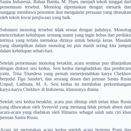
Sastra Indonesia, Baban Banita, M. Hum, menjadi tokoh tunggal dari
pementasan tersebut. Monolog dipentaskan dengan menarik dan
sanggup membawa penonton ikut mengalami perasaan yang dirasakan
oleh tokoh lewat penjiwaan yang baik.
Substansi monolog tersebut tidak sesuai dengan judulnya. Monolog
menceritakan kehidupan seorang suami yang ingin bebas dari perilaku
istrinya yang terlalu memaksa dirinya untuk bekerja keras. Masalah
yang ditampilkan dalam monolog ini pun masih sering kita jumpai
dalam kehidupan sehari-hari.
Setelah pementasan monolog berakhir, acara seminar pun dilanjutkan
dengan diskusi sesi kedua. Sesi kedua menghadirkan dua pembicara
yaitu, Trisa Triandesa yang pernah menerjemahkan karya Chekhov
berjudul
Tiga Saudari
, dan seorang dosen dari jurusan Sastra Rusi
Unpad, Ladinata, M. A. Sesi kedua ini membahas perkembangan
karya-karya Chekhov di Indonesia, khususnya drama.
Setelah sesi kedua berakhir, acara pun ditutup oleh tarian khas Rusia
yang dibawakan oleh Svetovid yang memang tidak pernah absen dari
acara-acara yang diadakan oleh Himarus sebagai salah satu ciri khas
jurusan Sastra Rusia.
Acara ini merupakan acara kedua setelah acara bertema Pram dan