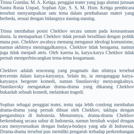
Trisna Gumilar, M. A. Ketiga, penggiat teater yang juga alumni jurusan
Sastra Rusia Unpad, Sophan Ajie, S. S, M. Hum. Ketiga pembicara
tersebut menyampaikan satu tema dalam pembahasan materi yang
berbeda, sesuai dengan bidangnya masing-masing.
Trisna membahas posisi Chekhov secara umum pada kesusastraan
dunia. Ia memaparkan Chekhov tidak pernah berafiliasi dengan politik
mana pun. Chekhov awalnya memang menganut ideologi komunisme,
namun akhirnya meninggalkannya. Chekhov tidak beragama, namun
juga tidak menjadi ateis. Oleh karena iu, karya-karya Chekhov tidak
pernah memperbincangkan tema-tema keagamaan.
Chekhov adalah seseorang yang pragmatis dan sifatnya tersebut
tercermin dalam karya-karyanya. Selain itu, ia menganggap karya-
karyanya bergenre komedi, namun Stanilasvsky menyangkalnya.
Stanilasvsky mengatakan drama-drama yang dikarang Chekhov
bukanlah sebuah komedi, melainkan tragedi.
Sophan sebagai penggiat teater, tentu saja lebih condong membahas
drama-drama yang pernah dibuat oleh Chekhov, taklupa dengan
pengaruhnya di Indonesia. Menurutnya, drama-drama Chekhov
berkembang secara subur di Indonesia, namun berubah wujud dengan
cara menyeseuaikan dengan budaya-budaya yang ada di Indonesia.
Drama-drama tersebut pun memiliki pengaruh terhadap perkembangan