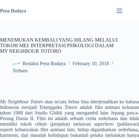
Skip
to
Pena Budaya
content
MENEMUKAN KEMBALI YANG HILANG MELALUI
TOKOH MEI: INTERPRETASI PSIKOLOGI DALAM
MY NEIGHBOUR TOTORO
Redaksi Pena Budaya
February 10, 2018
Terbaru
My Neighbour Totoro
atau secara bebas bisa diterjemahkan ke bahas
Indonesia menjadi
Tetanggaku Totoro
adalah film animasi keluara
tahun 1988 dari Studio Ghibli yang mengambil latar Jepang pasca-
Perang Dunia II. Film ini adalah sebuah cerita sederhana dan tidak
memiliki tokoh
villain
(penjahat) melawan
superhero
(pahlawan
seperti kebanyakan film animasi lain; hidup digambarkan sederhana,
harmonis, dan masalah kehidupan bukanlah petaka melainkan hanya