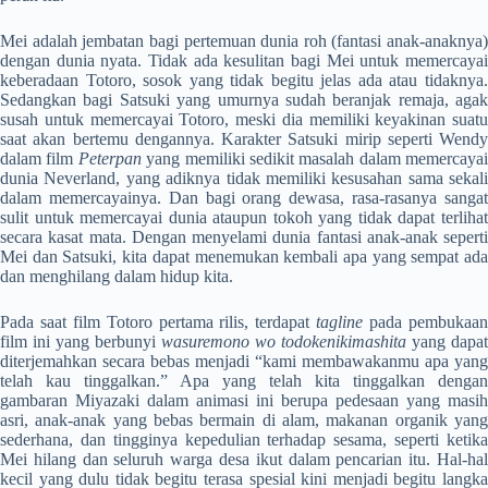
Mei adalah jembatan bagi pertemuan dunia roh (fantasi anak-anaknya)
dengan dunia nyata. Tidak ada kesulitan bagi Mei untuk memercayai
keberadaan Totoro, sosok yang tidak begitu jelas ada atau tidaknya.
Sedangkan bagi Satsuki yang umurnya sudah beranjak remaja, agak
susah untuk memercayai Totoro, meski dia memiliki keyakinan suatu
saat akan bertemu dengannya. Karakter Satsuki mirip seperti Wendy
dalam film
Peterpan
yang memiliki sedikit masalah dalam memercayai
dunia Neverland, yang adiknya tidak memiliki kesusahan sama sekali
dalam memercayainya. Dan bagi orang dewasa, rasa-rasanya sangat
sulit untuk memercayai dunia ataupun tokoh yang tidak dapat terlihat
secara kasat mata. Dengan menyelami dunia fantasi anak-anak seperti
Mei dan Satsuki, kita dapat menemukan kembali apa yang sempat ada
dan menghilang dalam hidup kita.
Pada saat film Totoro pertama rilis, terdapat
tagline
pada pembukaa
film ini yang berbunyi
wasuremono wo todokenikimashita
yang dapat
diterjemahkan secara bebas menjadi “kami membawakanmu apa yang
telah kau tinggalkan.” Apa yang telah kita tinggalkan dengan
gambaran Miyazaki dalam animasi ini berupa pedesaan yang masih
asri, anak-anak yang bebas bermain di alam, makanan organik yang
sederhana, dan tingginya kepedulian terhadap sesama, seperti ketika
Mei hilang dan seluruh warga desa ikut dalam pencarian itu. Hal-hal
kecil yang dulu tidak begitu terasa spesial kini menjadi begitu langka