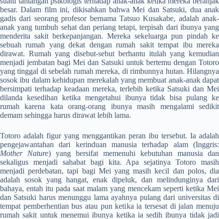
suatu tantangan psikologis terhadap anak-anak ketika mereka beranjak
besar. Dalam film ini, dikisahkan bahwa Mei dan Satsuki, dua anak
gadis dari seorang profesor bernama Tatsuo Kusakabe, adalah anak-
anak yang tumbuh sehat dan periang tetapi, terpisah dari ibunya yang
menderita sakit berkepanjangan. Mereka sekeluarga pun pindah ke
sebuah rumah yang dekat dengan rumah sakit tempat ibu mereka
dirawat. Rumah yang disebut-sebut berhantu itulah yang kemudian
menjadi jembatan bagi Mei dan Satsuki untuk bertemu dengan Totoro
yang tinggal di sebelah rumah mereka, di rimbunnya hutan. Hilangnya
sosok ibu dalam kehidupan merekalah yang membuat anak-anak dapat
bersimpati terhadap keadaan mereka, terlebih ketika Satsuki dan Mei
dilanda kesedihan ketika mengetahui ibunya tidak bisa pulang ke
rumah karena kata orang-orang ibunya masih mengalami sedikit
demam sehingga harus dirawat lebih lama.
Totoro adalah figur yang menggantikan peran ibu tersebut. Ia adalah
pengejawantahan dari kerinduan manusia terhadap alam (Inggris:
Mother Nature
) yang bersifat memenuhi kebutuhan manusia dan
sekaligus menjadi sahabat bagi kita. Apa sejatinya Totoro masih
menjadi perdebatan, tapi bagi Mei yang masih kecil dan polos, dia
adalah sosok yang hangat, enak dipeluk, dan melindunginya dari
bahaya, entah itu pada saat malam yang mencekam seperti ketika Mei
dan Satsuki harus menunggu lama ayahnya pulang dari universitas di
tempat pemberhentian bus atau pun ketika ia tersesat di jalan menuju
rumah sakit untuk menemui ibunya ketika ia sedih ibunya tidak jadi