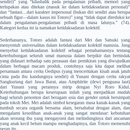
sendiri)” yang “kilasbalik pada pengalaman pribadi, memori yang
terlupakan atau ditekan (masuk ke dalam ketidaksadaran personal)”
dan “fantasi…dari karakter impersonal (bukan diri sendiri atau berupa
sebuah figur—dalam kasus ini Totoro)” yang “tidak dapat direduksi ke
dalam pengalaman-pengalaman pribadi di masa lalunya.” (74).
Kategori kedua ini ia namakan ketidaksadaran kolektif.
Sederhananya, Totoro adalah fantasi dari Mei dan Satsuki yang
menyentuh universalitas dalam ketidaksadaran kolektif manusia. Jung
menyebut ketidaksadaran kolektif sebagai pemahamannya tentang
keterhubungan seluruh umat manusia dalam berpikir dan bertindak
yang didasari terhadap satu perasaan dan pemikiran yang diwujudkan
dalam berbagai macam produk, contohnya saja kita dapat melihat
persamaan antara cerita Oedipus (yang menceritakan kisah anak jatuh
cinta pada ibu kandungnya sendiri) di Yunani dengan cerita rakyat
Sangkuriang dari Jawa Barat, atau Amphitrite (dewi penguasa laut)
dari Yunani yang perannya mirip dengan Nyi Roro Kidul.
Keterhubungan berupa keserupaan inilah yang menjadikan mudah
bagi seluruh penonton dari beragam usia dan gender untuk bersimpati
pada tokoh Mei. Mei adalah simbol kesegaran masa kanak-kanak yang
tumbuh secara organik bersama alam, bersahabat dengan alam, dan
mengalami kesedihan anak-anak yang sangat mendasar: kebutuhan
akan seorang ibu yang mengayomi dan melindunginya dari ancaman
yang anak kecil belum mampu menghadapinya, dan Totoro memenuhi
peran itu.