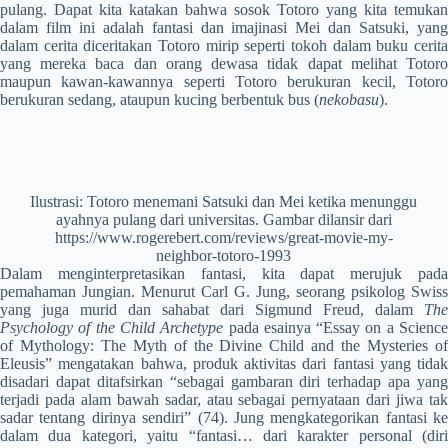
pulang. Dapat kita katakan bahwa sosok Totoro yang kita temukan
dalam film ini adalah fantasi dan imajinasi Mei dan Satsuki, yang
dalam cerita diceritakan Totoro mirip seperti tokoh dalam buku cerita
yang mereka baca dan orang dewasa tidak dapat melihat Totoro
maupun kawan-kawannya seperti Totoro berukuran kecil, Totoro
berukuran sedang, ataupun kucing berbentuk bus (
nekobasu
).
Ilustrasi: Totoro menemani Satsuki dan Mei ketika menunggu
ayahnya pulang dari universitas. Gambar dilansir dari
https://www.rogerebert.com/reviews/great-movie-my-
neighbor-totoro-1993
Dalam menginterpretasikan fantasi, kita dapat merujuk pada
pemahaman Jungian. Menurut Carl G. Jung, seorang psikolog Swiss
yang juga murid dan sahabat dari Sigmund Freud, dalam
The
Psychology of the Child Archetype
pada esainya “Essay on a Scienc
of Mythology: The Myth of the Divine Child and the Mysteries of
Eleusis” mengatakan bahwa, produk aktivitas dari fantasi yang tidak
disadari dapat ditafsirkan “sebagai gambaran diri terhadap apa yang
terjadi pada alam bawah sadar, atau sebagai pernyataan dari jiwa tak
sadar tentang dirinya sendiri” (74). Jung mengkategorikan fantasi ke
dalam dua kategori, yaitu “fantasi… dari karakter personal (diri