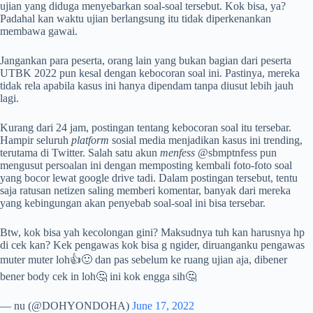
ujian yang diduga menyebarkan soal-soal tersebut. Kok bisa, ya?
Padahal kan waktu ujian berlangsung itu tidak diperkenankan
membawa gawai.
Jangankan para peserta, orang lain yang bukan bagian dari peserta
UTBK 2022 pun kesal dengan kebocoran soal ini. Pastinya, mereka
tidak rela apabila kasus ini hanya dipendam tanpa diusut lebih jauh
lagi.
Kurang dari 24 jam, postingan tentang kebocoran soal itu tersebar.
Hampir seluruh
platform
sosial media menjadikan kasus ini trending,
terutama di Twitter. Salah satu akun
menfess
@sbmptnfess pun
mengusut persoalan ini dengan memposting kembali foto-foto soal
yang bocor lewat google drive tadi. Dalam postingan tersebut, tentu
saja ratusan netizen saling memberi komentar, banyak dari mereka
yang kebingungan akan penyebab soal-soal ini bisa tersebar.
Btw, kok bisa yah kecolongan gini? Maksudnya tuh kan harusnya hp
di cek kan? Kek pengawas kok bisa g ngider, diruanganku pengawas
muter muter loh👍🙂 dan pas sebelum ke ruang ujian aja, dibener
bener body cek in loh🤔 ini kok engga sih🤔
— nu (@DOHYONDOHA)
June 17, 2022