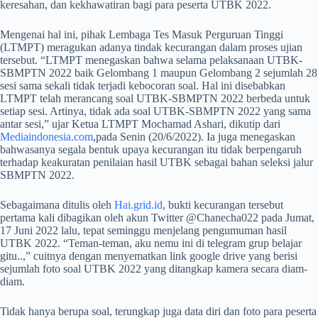
keresahan, dan kekhawatiran bagi para peserta UTBK 2022.
Mengenai hal ini, pihak Lembaga Tes Masuk Perguruan Tinggi
(LTMPT) meragukan adanya tindak kecurangan dalam proses ujian
tersebut. “LTMPT menegaskan bahwa selama pelaksanaan UTBK-
SBMPTN 2022 baik Gelombang 1 maupun Gelombang 2 sejumlah 28
sesi sama sekali tidak terjadi kebocoran soal. Hal ini disebabkan
LTMPT telah merancang soal UTBK-SBMPTN 2022 berbeda untuk
setiap sesi. Artinya, tidak ada soal UTBK-SBMPTN 2022 yang sama
antar sesi,” ujar Ketua LTMPT Mochamad Ashari, dikutip dari
Mediaindonesia.com
,pada Senin (20/6/2022). Ia juga menegaskan
bahwasanya segala bentuk upaya kecurangan itu tidak berpengaruh
terhadap keakuratan penilaian hasil UTBK sebagai bahan seleksi jalur
SBMPTN 2022.
Sebagaimana ditulis oleh
Hai.grid.id
, bukti kecurangan tersebut
pertama kali dibagikan oleh akun Twitter @Chanecha022 pada Jumat,
17 Juni 2022 lalu, tepat seminggu menjelang pengumuman hasil
UTBK 2022. “Teman-teman, aku nemu ini di telegram grup belajar
gitu..,” cuitnya dengan menyematkan link google drive yang berisi
sejumlah foto soal UTBK 2022 yang ditangkap kamera secara diam-
diam.
Tidak hanya berupa soal, terungkap juga data diri dan foto para peserta