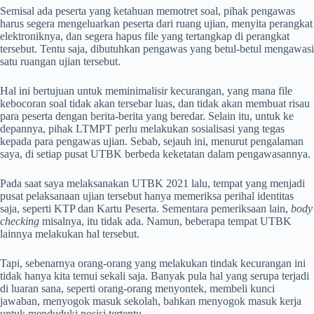
Semisal ada peserta yang ketahuan memotret soal, pihak pengawas
harus segera mengeluarkan peserta dari ruang ujian, menyita perangkat
elektroniknya, dan segera hapus file yang tertangkap di perangkat
tersebut. Tentu saja, dibutuhkan pengawas yang betul-betul mengawasi
satu ruangan ujian tersebut.
Hal ini bertujuan untuk meminimalisir kecurangan, yang mana file
kebocoran soal tidak akan tersebar luas, dan tidak akan membuat risau
para peserta dengan berita-berita yang beredar. Selain itu, untuk ke
depannya, pihak LTMPT perlu melakukan sosialisasi yang tegas
kepada para pengawas ujian. Sebab, sejauh ini, menurut pengalaman
saya, di setiap pusat UTBK berbeda keketatan dalam pengawasannya.
Pada saat saya melaksanakan UTBK 2021 lalu, tempat yang menjadi
pusat pelaksanaan ujian tersebut hanya memeriksa perihal identitas
saja, seperti KTP dan Kartu Peserta. Sementara pemeriksaan lain,
body
checking
misalnya, itu tidak ada. Namun, beberapa tempat UTBK
lainnya melakukan hal tersebut.
Tapi, sebenarnya orang-orang yang melakukan tindak kecurangan ini
tidak hanya kita temui sekali saja. Banyak pula hal yang serupa terjadi
di luaran sana, seperti orang-orang menyontek, membeli kunci
jawaban, menyogok masuk sekolah, bahkan menyogok masuk kerja
untuk menduduki posisi tertentu.