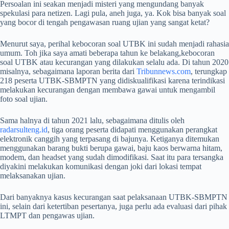
Persoalan ini seakan menjadi misteri yang mengundang banyak
spekulasi para netizen. Lagi pula, aneh juga, ya. Kok bisa banyak soal
yang bocor di tengah pengawasan ruang ujian yang sangat ketat?
Menurut saya, perihal kebocoran soal UTBK ini sudah menjadi rahasia
umum. Toh jika saya amati beberapa tahun ke belakang,kebocoran
soal UTBK atau kecurangan yang dilakukan selalu ada. Di tahun 2020
misalnya, sebagaimana laporan berita dari
Tribunnews.com
, terungkap
218 peserta UTBK-SBMPTN yang didiskualifikasi karena terindikasi
melakukan kecurangan dengan membawa gawai untuk mengambil
foto soal ujian.
Sama halnya di tahun 2021 lalu, sebagaimana ditulis oleh
radarsulteng.id
, tiga orang peserta didapati menggunakan perangkat
elektronik canggih yang terpasang di bajunya. Ketiganya ditemukan
menggunakan barang bukti berupa gawai, baju kaos berwarna hitam,
modem, dan headset yang sudah dimodifikasi. Saat itu para tersangka
diyakini melakukan komunikasi dengan joki dari lokasi tempat
melaksanakan ujian.
Dari banyaknya kasus kecurangan saat pelaksanaan UTBK-SBMPTN
ini, selain dari ketertiban pesertanya, juga perlu ada evaluasi dari pihak
LTMPT dan pengawas ujian.