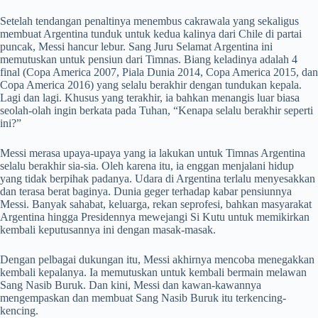
Setelah tendangan penaltinya menembus cakrawala yang sekaligus
membuat Argentina tunduk untuk kedua kalinya dari Chile di partai
puncak, Messi hancur lebur. Sang Juru Selamat Argentina ini
memutuskan untuk pensiun dari Timnas. Biang keladinya adalah 4
final (Copa America 2007, Piala Dunia 2014, Copa America 2015, dan
Copa America 2016) yang selalu berakhir dengan tundukan kepala.
Lagi dan lagi. Khusus yang terakhir, ia bahkan menangis luar biasa
seolah-olah ingin berkata pada Tuhan, “Kenapa selalu berakhir seperti
ini?”
Messi merasa upaya-upaya yang ia lakukan untuk Timnas Argentina
selalu berakhir sia-sia. Oleh karena itu, ia enggan menjalani hidup
yang tidak berpihak padanya. Udara di Argentina terlalu menyesakkan
dan terasa berat baginya. Dunia geger terhadap kabar pensiunnya
Messi. Banyak sahabat, keluarga, rekan seprofesi, bahkan masyarakat
Argentina hingga Presidennya mewejangi Si Kutu untuk memikirkan
kembali keputusannya ini dengan masak-masak.
Dengan pelbagai dukungan itu, Messi akhirnya mencoba menegakkan
kembali kepalanya. Ia memutuskan untuk kembali bermain melawan
Sang Nasib Buruk. Dan kini, Messi dan kawan-kawannya
mengempaskan dan membuat Sang Nasib Buruk itu terkencing-
kencing.