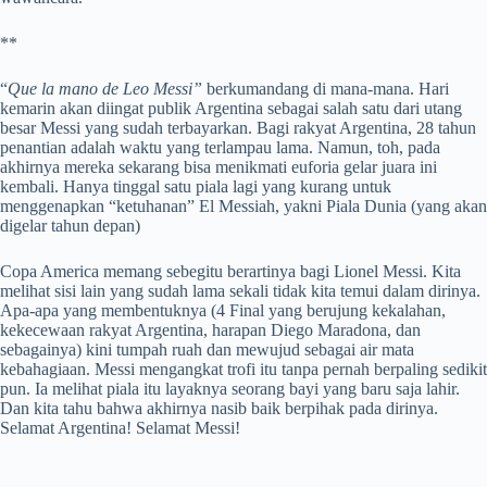
**
“
Que la mano de Leo Messi”
berkumandang di mana-mana. Hari
kemarin akan diingat publik Argentina sebagai salah satu dari utang
besar Messi yang sudah terbayarkan. Bagi rakyat Argentina, 28 tahun
penantian adalah waktu yang terlampau lama. Namun, toh, pada
akhirnya mereka sekarang bisa menikmati euforia gelar juara ini
kembali. Hanya tinggal satu piala lagi yang kurang untuk
menggenapkan “ketuhanan” El Messiah, yakni Piala Dunia (yang akan
digelar tahun depan)
Copa America memang sebegitu berartinya bagi Lionel Messi. Kita
melihat sisi lain yang sudah lama sekali tidak kita temui dalam dirinya.
Apa-apa yang membentuknya (4 Final yang berujung kekalahan,
kekecewaan rakyat Argentina, harapan Diego Maradona, dan
sebagainya) kini tumpah ruah dan mewujud sebagai air mata
kebahagiaan. Messi mengangkat trofi itu tanpa pernah berpaling sedikit
pun. Ia melihat piala itu layaknya seorang bayi yang baru saja lahir.
Dan kita tahu bahwa akhirnya nasib baik berpihak pada dirinya.
Selamat Argentina! Selamat Messi!