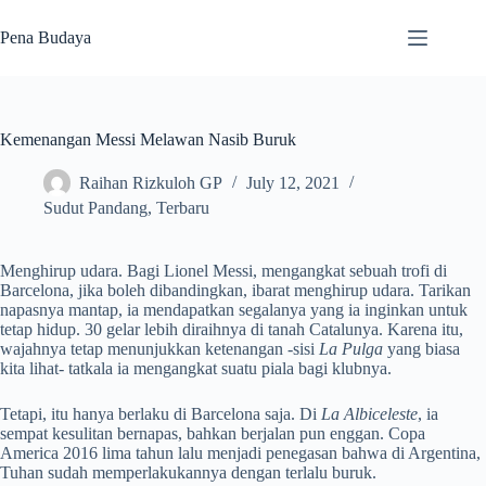
Skip
to
Pena Budaya
content
Kemenangan Messi Melawan Nasib Buruk
Raihan Rizkuloh GP
July 12, 2021
Sudut Pandang
,
Terbaru
Menghirup udara. Bagi Lionel Messi, mengangkat sebuah trofi di
Barcelona, jika boleh dibandingkan, ibarat menghirup udara. Tarikan
napasnya mantap, ia mendapatkan segalanya yang ia inginkan untuk
tetap hidup. 30 gelar lebih diraihnya di tanah Catalunya. Karena itu,
wajahnya tetap menunjukkan ketenangan -sisi
La Pulga
yang biasa
kita lihat- tatkala ia mengangkat suatu piala bagi klubnya.
Tetapi, itu hanya berlaku di Barcelona saja. Di
La Albiceleste
, ia
sempat kesulitan bernapas, bahkan berjalan pun enggan. Copa
America 2016 lima tahun lalu menjadi penegasan bahwa di Argentina,
Tuhan sudah memperlakukannya dengan terlalu buruk.