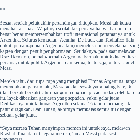
**
Sesaat setelah peluit akhir pertandingan ditiupkan, Messi tak kuasa
menahan air mata. Wajahnya seolah tak percaya bahwa hari ini dia
benar-benar mempersembahkan trofi internasional pertamanya untuk
Argentina. Sejurus kemudian, Acunha, De Paul, dan Tagliafico (lalu
diikuti pemain-pemain Argentina lain) memeluk dan menyelamati sang
kapten dengan penuh penghormatan. Setidaknya, pada saat melawan
Brazil kemarin, pemain-pemain Argentina bermain untuk dua entitas:
pertama, untuk publik Argentina dan kedua, tentu saja, untuk Lionel
Messi.
Mereka tahu, dari rupa-rupa yang menghiasi Timnas Argentina, tanpa
merendahkan pemain lain, Messi adalah sosok yang paling banyak
(dan berkali-berkali) jatuh-bangun menghadapi cacian dan, oleh karena
itu, layak diberikan ganjaran yang sepadan, yakni gelar juara.
Dedikasinya untuk timnas Argentina selama 16 tahun memang tak
patut diragukan. Dan Tuhan, akhirnya membalas semua itu dengan
sebuah gelar juara.
“Saya merasa Tuhan menyimpan momen ini untuk saya, melawan
Brasil di final dan di negara mereka,” ucap Messi pada sesi
wawancara.