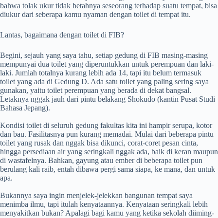
bahwa tolak ukur tidak betahnya seseorang terhadap suatu tempat, bisa
diukur dari seberapa kamu nyaman dengan toilet di tempat itu.
Lantas, bagaimana dengan toilet di FIB?
Begini, sejauh yang saya tahu, setiap gedung di FIB masing-masing
mempunyai dua toilet yang diperuntukkan untuk perempuan dan laki-
laki. Jumlah totalnya kurang lebih ada 14, tapi itu belum termasuk
toilet yang ada di Gedung D. Ada satu toilet yang paling sering saya
gunakan, yaitu toilet perempuan yang berada di dekat bangsal.
Letaknya nggak jauh dari pintu belakang Shokudo (kantin Pusat Studi
Bahasa Jepang).
Kondisi toilet di seluruh gedung fakultas kita ini hampir serupa, kotor
dan bau. Fasilitasnya pun kurang memadai. Mulai dari beberapa pintu
toilet yang rusak dan nggak bisa dikunci, corat-coret pesan cinta,
hingga persediaan air yang seringkali nggak ada, baik di keran maupun
di wastafelnya. Bahkan, gayung atau ember di beberapa toilet pun
berulang kali raib, entah dibawa pergi sama siapa, ke mana, dan untuk
apa.
Bukannya saya ingin menjelek-jelekkan bangunan tempat saya
menimba ilmu, tapi itulah kenyataannya. Kenyataan seringkali lebih
menyakitkan bukan? Apalagi bagi kamu yang ketika sekolah diiming-