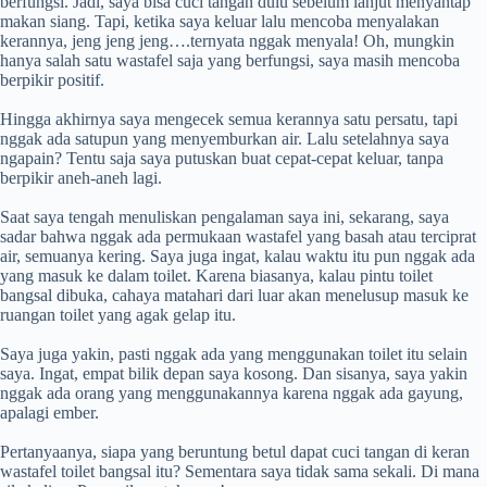
berfungsi. Jadi, saya bisa cuci tangan dulu sebelum lanjut menyantap
makan siang. Tapi, ketika saya keluar lalu mencoba menyalakan
kerannya, jeng jeng jeng….ternyata nggak menyala! Oh, mungkin
hanya salah satu wastafel saja yang berfungsi, saya masih mencoba
berpikir positif.
Hingga akhirnya saya mengecek semua kerannya satu persatu, tapi
nggak ada satupun yang menyemburkan air. Lalu setelahnya saya
ngapain? Tentu saja saya putuskan buat cepat-cepat keluar, tanpa
berpikir aneh-aneh lagi.
Saat saya tengah menuliskan pengalaman saya ini, sekarang, saya
sadar bahwa nggak ada permukaan wastafel yang basah atau terciprat
air, semuanya kering. Saya juga ingat, kalau waktu itu pun nggak ada
yang masuk ke dalam toilet. Karena biasanya, kalau pintu toilet
bangsal dibuka, cahaya matahari dari luar akan menelusup masuk ke
ruangan toilet yang agak gelap itu.
Saya juga yakin, pasti nggak ada yang menggunakan toilet itu selain
saya. Ingat, empat bilik depan saya kosong. Dan sisanya, saya yakin
nggak ada orang yang menggunakannya karena nggak ada gayung,
apalagi ember.
Pertanyaanya, siapa yang beruntung betul dapat cuci tangan di keran
wastafel toilet bangsal itu? Sementara saya tidak sama sekali. Di mana