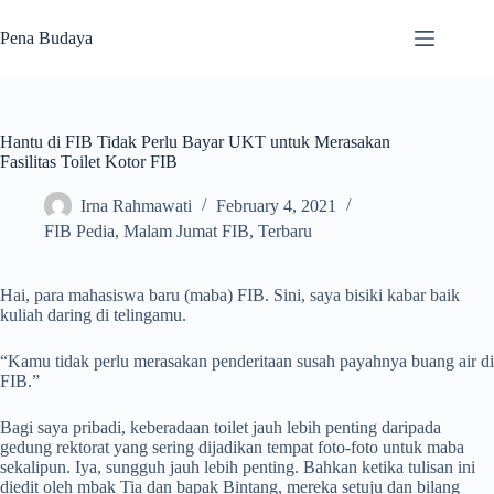
Skip
to
Pena Budaya
content
Hantu di FIB Tidak Perlu Bayar UKT untuk Merasakan
Fasilitas Toilet Kotor FIB
Irna Rahmawati
February 4, 2021
FIB Pedia
,
Malam Jumat FIB
,
Terbaru
Hai, para mahasiswa baru (maba) FIB. Sini, saya bisiki kabar baik
kuliah daring di telingamu.
“Kamu tidak perlu merasakan penderitaan susah payahnya buang air di
FIB.”
Bagi saya pribadi, keberadaan toilet jauh lebih penting daripada
gedung rektorat yang sering dijadikan tempat foto-foto untuk maba
sekalipun. Iya, sungguh jauh lebih penting. Bahkan ketika tulisan ini
diedit oleh mbak Tia dan bapak Bintang, mereka setuju dan bilang