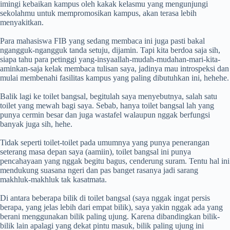
imingi kebaikan kampus oleh kakak kelasmu yang mengunjungi
sekolahmu untuk mempromosikan kampus, akan terasa lebih
menyakitkan.
Para mahasiswa FIB yang sedang membaca ini juga pasti bakal
ngangguk-ngangguk tanda setuju, dijamin. Tapi kita berdoa saja sih,
siapa tahu para petinggi yang-insyaallah-mudah-mudahan-mari-kita-
aminkan-saja kelak membaca tulisan saya, jadinya mau introspeksi dan
mulai membenahi fasilitas kampus yang paling dibutuhkan ini, hehehe.
Balik lagi ke toilet bangsal, begitulah saya menyebutnya, salah satu
toilet yang mewah bagi saya. Sebab, hanya toilet bangsal lah yang
punya cermin besar dan juga wastafel walaupun nggak berfungsi
banyak juga sih, hehe.
Tidak seperti toilet-toilet pada umumnya yang punya penerangan
seterang masa depan saya (aamiin), toilet bangsal ini punya
pencahayaan yang nggak begitu bagus, cenderung suram. Tentu hal ini
mendukung suasana ngeri dan pas banget rasanya jadi sarang
makhluk-makhluk tak kasatmata.
Di antara beberapa bilik di toilet bangsal (saya nggak ingat persis
berapa, yang jelas lebih dari empat bilik), saya yakin nggak ada yang
berani menggunakan bilik paling ujung. Karena dibandingkan bilik-
bilik lain apalagi yang dekat pintu masuk, bilik paling ujung ini