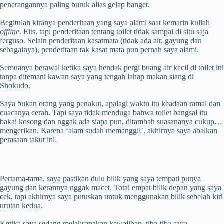
penerangannya paling buruk alias gelap banget.
Begitulah kiranya penderitaan yang saya alami saat kemarin kuliah
offline
. Eits, tapi penderitaan tentang toilet tidak sampai di situ saja
ferguso. Selain penderitaan kasatmata (tidak ada air, gayung dan
sebagainya), penderitaan tak kasat mata pun pernah saya alami.
Semuanya berawal ketika saya hendak pergi buang air kecil di toilet ini
tanpa ditemani kawan saya yang tengah lahap makan siang di
Shokudo.
Saya bukan orang yang penakut, apalagi waktu itu keadaan ramai dan
cuacanya cerah. Tapi saya tidak menduga bahwa toilet bangsal itu
bakal kosong dan nggak ada siapa pun, ditambah suasananya cukup…
mengerikan. Karena ‘alam sudah memanggil’, akhirnya saya abaikan
perasaan takut ini.
Pertama-tama, saya pastikan dulu bilik yang saya tempati punya
gayung dan kerannya nggak macet. Total empat bilik depan yang saya
cek, tapi akhirnya saya putuskan untuk menggunakan bilik sebelah kiri
urutan kedua.
Ketika saya sedang melaksanakan kewajiban, tiba-tiba saya