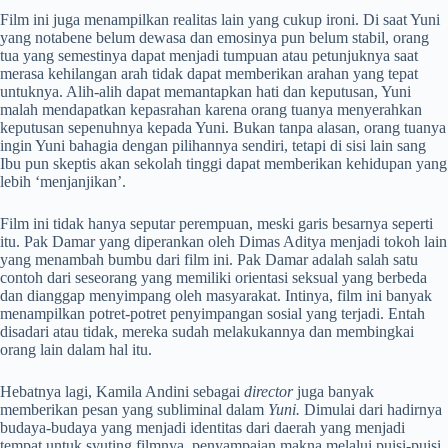
Film ini juga menampilkan realitas lain yang cukup ironi. Di saat Yuni
yang notabene
belum dewasa dan emosinya pun belum stabil, orang
tua yang semestinya dapat menjadi tumpuan atau petunjuknya saat
merasa kehilangan arah tidak dapat memberikan arahan yang tepat
untuknya. Alih-alih dapat memantapkan hati dan keputusan, Yuni
malah mendapatkan kepasrahan karena orang tuanya menyerahkan
keputusan sepenuhnya kepada Yuni. Bukan tanpa alasan, orang tuanya
ingin Yuni bahagia dengan pilihannya sendiri, tetapi di sisi lain sang
Ibu pun skeptis akan sekolah tinggi dapat memberikan kehidupan yang
lebih ‘menjanjikan’.
Film ini tidak hanya seputar perempuan, meski garis besarnya seperti
itu. Pak Damar yang diperankan oleh Dimas Aditya menjadi tokoh lain
yang menambah bumbu dari film ini. Pak Damar adalah salah satu
contoh dari seseorang yang memiliki orientasi seksual yang berbeda
dan dianggap menyimpang oleh masyarakat. Intinya, film ini banyak
menampilkan potret-potret penyimpangan sosial yang terjadi. Entah
disadari atau tidak, mereka sudah melakukannya dan membingkai
orang lain dalam hal itu.
Hebatnya lagi, Kamila Andini sebagai
director
juga banyak
memberikan pesan yang subliminal dalam
Yuni.
Dimulai dari hadirnya
budaya-budaya yang menjadi identitas dari daerah yang menjadi
tempat untuk syuting
filmnya, penyampaian makna melalui puisi-puisi