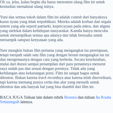
Oh ya, jelas, kalau begitu dia harus menonton ulang film ini untuk
kemudian memaknai ulang isinya.
Yuni dan semua tokoh dalam film ini adalah contoh dari banyaknya
kasus nyata yang tidak terpublikasi. Mereka adalah korban dari segala
sistem yang ada seperti patriarki, kepercayaan pada mitos, dan stigma
yang melekat dalam kehidupan masyarakat. Kamila hanya mencoba
untuk menampilkan semua apa adanya dan tidak berusaha untuk
menampik satupun kenyataan yang ada.
Yuni
mungkin bukan film pertama yang mengangkat isu perempuan,
tetapi menjadi salah satu film yang dengan berani mengangkat isu ini
dan mengemasnya dengan cara yang berbeda. Secara keseluruhan,
mulai dari durasi sampai penampilan dari para pemainnya menurut
saya sudah pas dan sesuai dengan porsinya. Tidak ada yang
kehilangan atau kekurangan porsi. Film ini sangat bagus
untuk
ditonton. Bukan karena
track record
nya
atau karena telah dinovelisasi,
tapi karena memang punya cerita dan alur yang menarik untuk
ditonton dan ada banyak hal yang bisa diambil dari film ini.
BACA JUGA Tulisan lain dalam rubrik
Resensi
dan tulisan
Ita Rosita
Setianingsih
lainnya.