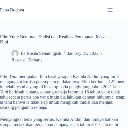
Skip
to
Pena Budaya
content
Film Yuni: Benturan Tradisi dan Realitas Perempuan Masa
Kini
Ita Rosita Setianingsih
January 25, 2022
Resensi
,
Terbaru
Film
Yuni
merupakan film hasil garapan Kamila Andini yang turut
mengangkat isu-isu perempuan di dalamnya. Film berdurasi 122 menit
ini telah resmi tayang di bioskop pada penghujung tahun 2021 lalu.
Yuni
berkisah tentang seorang remaja berumur 16 tahun yang tidak
tahu secara persis apa yang ingin dia lakukan dengan hidupnya, tetapi
ia tahu bahwa ia tidak siap untuk mengikuti tradisi dan menjadi
seorang pengantin remaja.
Mengangkat tema yang serius, Kamila Andini dan timnya bahkan
sampai melakukan perjalanan panjang sejak tahun 2017 lalu demi