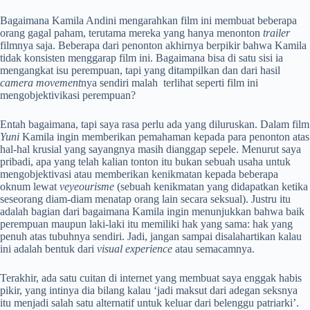
Bagaimana Kamila Andini mengarahkan
film ini membuat beberapa
orang gagal paham, terutama mereka yang hanya menonton
trailer
filmnya saja. Beberapa dari penonton akhirnya berpikir bahwa Kamila
tidak konsisten menggarap film ini. Bagaimana bisa di satu sisi ia
mengangkat isu perempuan, tapi yang ditampilkan dan dari hasil
camera movement
nya sendiri malah terlihat seperti film ini
mengobjektivikasi perempuan?
Entah bagaimana, tapi saya rasa perlu ada yang diluruskan. Dalam film
Yuni
Kamila ingin memberikan pemahaman kepada para penonton atas
hal-hal krusial yang sayangnya masih dianggap sepele. Menurut saya
pribadi, apa yang telah kalian tonton itu bukan sebuah usaha untuk
mengobjektivasi atau memberikan kenikmatan kepada beberapa
oknum lewat
veyeourisme
(sebuah kenikmatan yang didapatkan ketika
seseorang diam-diam menatap orang lain secara seksual). Justru itu
adalah bagian dari bagaimana Kamila ingin menunjukkan bahwa baik
perempuan maupun laki-laki itu memiliki hak yang sama: hak yang
penuh atas tubuhnya sendiri. Jadi, jangan sampai disalahartikan kalau
ini adalah bentuk dari
visual experience
atau semacamnya.
Terakhir, ada satu cuitan di internet yang membuat saya enggak habis
pikir, yang intinya dia bilang kalau ‘jadi maksut dari adegan seksnya
itu menjadi salah satu alternatif untuk keluar dari belenggu patriarki’.