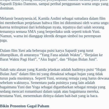
Sapardi Djoko Damono, sampai perihal penggunaan warna ungu yang
dominan.
Melansir beautynesia.id, Kamila Andini sebagai sutradara dalam film
ini memberikan penjelasan bahwa film ini didominasi oleh warna ungu
karena terinspirasi dari kehidupan nyata, tepatnya dari salah seorang
temannya semasa SMA yang berperilaku unik seperti tokoh Yuni.
Namun, warna ini dianggap identik dengan simbol isu perempuan
juga.
Dalam film
Yuni
ada beberapa puisi karya Sapardi yang turut
ditampilkan, di antaranya “Yang Fana adalah Waktu”, “Berjalan ke
Barat Waktu Pagi Hari”, “Aku Ingin”, dan “Hujan Bulan Juni”.
Salah satu alasan yang Kamila jelaskan adalah hadirnya puisi “Hujan
Bulan Juni”
dalam film ini yang dimaknai sebagai hujan yang tidak
turun pada musimnya. Seperti Yuni, seorang remaja yang harus dewasa
sebelum waktunya. Sementara pada puisinya yang lain adalah
bagaimana Yuni dan Yoga sebagai digambarkan sebagai remaja yang
sedang mencari romantisasi dalam sajak atau bagaimana mereka,
terutama Yuni, menemukan dirinya dalam bait-bait yang ia baca.
Bikin Penonton Gagal Paham