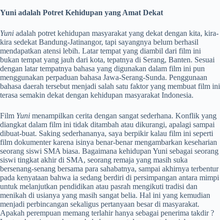
Yuni
adalah Potret Kehidupan yang Amat Dekat
Yuni
adalah potret kehidupan masyarakat yang dekat dengan kita, kira-
kira sedekat Bandung-Jatinangor, tapi sayangnya belum berhasil
mendapatkan atensi lebih. Latar tempat yang diambil dari film ini
bukan tempat yang jauh dari kota, tepatnya di Serang, Banten. Sesuai
dengan latar tempatnya bahasa yang digunakan dalam film ini pun
menggunakan perpaduan bahasa Jawa-Serang-Sunda. Penggunaan
bahasa daerah tersebut menjadi salah satu faktor yang membuat film ini
terasa semakin dekat dengan kehidupan masyarakat Indonesia.
Film
Yuni
menampilkan cerita dengan sangat sederhana. Konflik yang
diangkat dalam film ini tidak ditambah atau dikurangi, apalagi sampai
dibuat-buat. Saking sederhananya, saya berpikir kalau film ini seperti
film dokumenter karena isinya benar-benar mengambarkan keseharian
seorang siswi SMA biasa. Bagaimana kehidupan Yuni sebagai seorang
siswi tingkat akhir di SMA, seorang remaja yang masih suka
bersenang-senang bersama para sahabatnya, sampai akhirnya terbentur
pada kenyataan bahwa ia sedang berdiri di persimpangan antara mimpi
untuk melanjutkan pendidikan atau pasrah mengikuti tradisi dan
menikah di usianya yang masih sangat belia. Hal ini yang kemudian
menjadi perbincangan sekaligus pertanyaan besar di masyarakat.
Apakah perempuan memang terlahir hanya sebagai penerima takdir ?