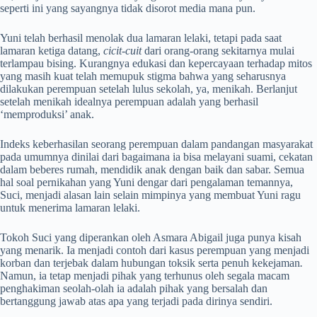
seperti ini yang sayangnya tidak disorot media mana pun.
Yuni telah berhasil menolak dua lamaran lelaki, tetapi pada saat
lamaran ketiga datang,
cicit-cuit
dari orang-orang sekitarnya mulai
terlampau bising. Kurangnya edukasi dan kepercayaan terhadap mitos
yang masih kuat telah memupuk stigma bahwa yang seharusnya
dilakukan perempuan setelah lulus sekolah, ya, menikah. Berlanjut
setelah menikah idealnya perempuan adalah yang berhasil
‘memproduksi’ anak.
Indeks keberhasilan seorang perempuan dalam pandangan masyarakat
pada umumnya dinilai dari bagaimana ia bisa melayani suami, cekatan
dalam beberes rumah, mendidik anak dengan baik dan sabar. Semua
hal soal pernikahan yang Yuni dengar dari pengalaman temannya,
Suci, menjadi alasan lain selain mimpinya yang membuat Yuni ragu
untuk menerima lamaran lelaki.
Tokoh Suci yang diperankan oleh Asmara Abigail juga punya kisah
yang menarik. Ia menjadi contoh dari kasus perempuan yang menjadi
korban dan terjebak dalam hubungan toksik serta penuh kekejaman
.
Namun, ia tetap menjadi pihak yang terhunus oleh segala macam
penghakiman seolah-olah ia adalah pihak yang bersalah dan
bertanggung jawab atas apa yang terjadi pada dirinya sendiri.