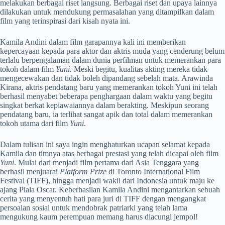
melakukan berbagai riset langsung. Berbagai riset dan upaya lainnya
dilakukan untuk mendukung permasalahan yang ditampilkan dalam
film yang terinspirasi dari kisah nyata ini.
Kamila Andini dalam film garapannya kali ini memberikan
kepercayaan kepada para aktor dan aktris muda yang cenderung belum
terlalu berpengalaman dalam dunia perfilman untuk memerankan para
tokoh dalam film
Yuni.
Meski begitu, kualitas akting mereka tidak
mengecewakan dan tidak boleh dipandang sebelah mata. Arawinda
Kirana, aktris pendatang baru yang memerankan tokoh Yuni ini telah
berhasil menyabet beberapa penghargaan dalam waktu yang begitu
singkat berkat kepiawaiannya dalam berakting. Meskipun seorang
pendatang baru, ia terlihat sangat apik dan total dalam memerankan
tokoh utama dari film
Yuni
.
Dalam tulisan ini saya ingin menghaturkan ucapan selamat kepada
Kamila dan timnya atas berbagai prestasi yang telah dicapai oleh film
Yuni
. Mulai dari menjadi film pertama dari Asia Tenggara yang
berhasil menjuarai
Platform Prize
di Toronto International Film
Festival (TIFF), hingga menjadi wakil dari Indonesia untuk maju ke
ajang Piala Oscar. Keberhasilan Kamila Andini mengantarkan sebuah
cerita yang menyentuh hati para juri di TIFF dengan mengangkat
persoalan sosial untuk mendobrak patriarki yang telah lama
mengukung kaum perempuan memang harus diacungi jempol!