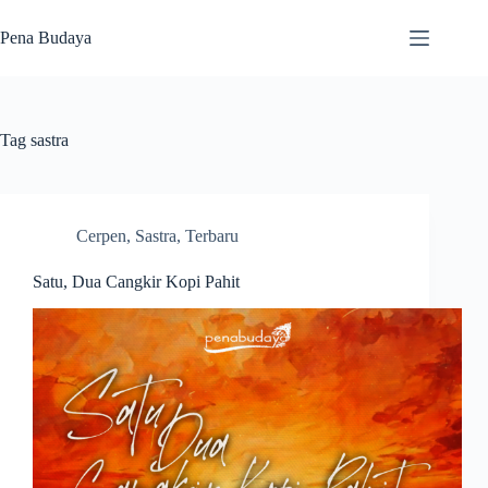
Skip
to
Pena Budaya
content
Tag
sastra
Cerpen
,
Sastra
,
Terbaru
Satu, Dua Cangkir Kopi Pahit