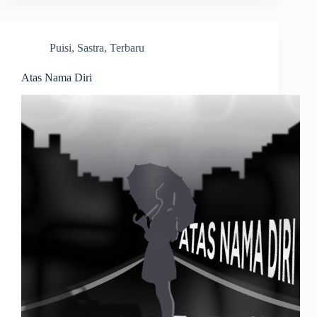
Puisi
,
Sastra
,
Terbaru
Atas Nama Diri