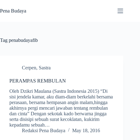
Skip
to
Pena Budaya
content
Tag
penabudayafib
Cerpen
,
Sastra
PERAMPAS REMBULAN
Oleh Dzikri Maulana (Sastra Indonesia 2015) “Di
sisi jendela kamar, aku diam-diam berkelahi bersama
perasaan, bersama hempasan angin malam,hingga
akhirnya pergi mencari jawaban tentang rembulan
dan cinta” Dengan sekotak kado berwarna jingga
serta disisipi sebuah surat kecoklatan, kukirim
kepadamu sebuah…
Redaksi Pena Budaya
May 18, 2016