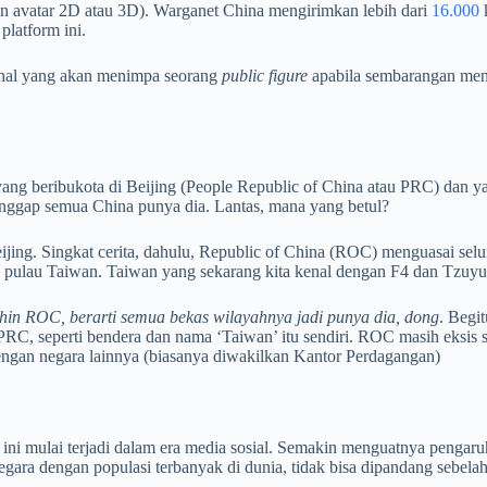
n avatar 2D atau 3D). Warganet China mengirimkan lebih dari
16.000
k
latform ini.
oh hal yang akan menimpa seorang
public figure
apabila sembarangan men
yang beribukota di Beijing (People Republic of China atau PRC) dan y
nggap semua China punya dia. Lantas, mana yang betul?
ijing. Singkat cerita, dahulu, Republic of China (ROC) menguasai sel
ulau Taiwan. Taiwan yang sekarang kita kenal dengan F4 dan Tzuyu-ny
hin ROC, berarti semua bekas wilayahnya jadi punya dia, dong
. Begi
RC, seperti bendera dan nama ‘Taiwan’ itu sendiri. ROC masih eksis 
ngan negara lainnya (biasanya diwakilkan Kantor Perdagangan)
 ini mulai terjadi dalam era media sosial. Semakin menguatnya pengar
gara dengan populasi terbanyak di dunia, tidak bisa dipandang sebela