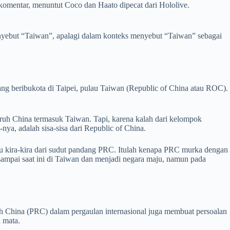
omentar, menuntut Coco dan Haato dipecat dari Hololive.
yebut “Taiwan”, apalagi dalam konteks menyebut “Taiwan” sebagai
ang beribukota di Taipei, pulau Taiwan (Republic of China atau ROC).
uruh China termasuk Taiwan. Tapi, karena kalah dari kelompok
a, adalah sisa-sisa dari Republic of China.
tu kira-kira dari sudut pandang PRC. Itulah kenapa PRC murka dengan
sampai saat ini di Taiwan dan menjadi negara maju, namun pada
uh China (PRC) dalam pergaulan internasional juga membuat persoalan
h mata.