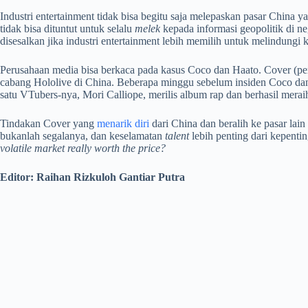
Industri entertainment tidak bisa begitu saja melepaskan pasar China
tidak bisa dituntut untuk selalu
melek
kepada informasi geopolitik di 
disesalkan jika industri entertainment lebih memilih untuk melindun
Perusahaan media bisa berkaca pada kasus Coco dan Haato. Cover (p
cabang Hololive di China. Beberapa minggu sebelum insiden Coco dan 
satu VTubers-nya, Mori Calliope, merilis album rap dan berhasil meraih
Tindakan Cover yang
menarik diri
dari China dan beralih ke pasar lain
bukanlah segalanya, dan keselamatan
talent
lebih penting dari kepent
volatile market really worth the price?
Editor: Raihan Rizkuloh Gantiar Putra