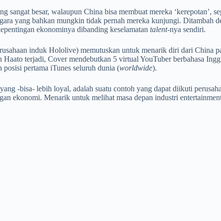
 yang sangat besar, walaupun China bisa membuat mereka ‘kerepotan’, s
negara yang bahkan mungkin tidak pernah mereka kunjungi. Ditambah 
gi kepentingan ekonominya dibanding keselamatan
talent
-nya sendiri.
erusahaan induk Hololive) memutuskan untuk menarik diri dari China
Haato terjadi, Cover mendebutkan 5 virtual YouTuber berbahasa Inggr
 posisi pertama iTunes seluruh dunia (
worldwide
).
 yang -bisa- lebih loyal, adalah suatu contoh yang dapat diikuti perusa
ingan ekonomi. Menarik untuk melihat masa depan industri entertainm