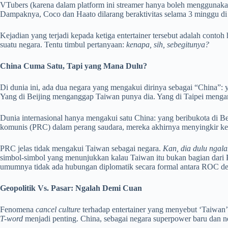
VTubers (karena dalam platform ini streamer hanya boleh menggunaka
Dampaknya, Coco dan Haato dilarang beraktivitas selama 3 minggu di p
Kejadian yang terjadi kepada ketiga entertainer tersebut adalah cont
suatu negara. Tentu timbul pertanyaan:
kenapa, sih, sebegitunya?
China Cuma Satu, Tapi yang Mana Dulu?
Di dunia ini, ada dua negara yang mengakui dirinya sebagai “China”: 
Yang di Beijing menganggap Taiwan punya dia. Yang di Taipei menga
Dunia internasional hanya mengakui satu China: yang beribukota di Be
komunis (PRC) dalam perang saudara, mereka akhirnya menyingkir ke p
PRC jelas tidak mengakui Taiwan sebagai negara.
Kan, dia dulu ngala
simbol-simbol yang menunjukkan kalau Taiwan itu bukan bagian dari P
umumnya tidak ada hubungan diplomatik secara formal antara ROC de
Geopolitik Vs. Pasar: Ngalah Demi Cuan
Fenomena
cancel culture
terhadap entertainer yang menyebut ‘Taiwan’
T-word
menjadi penting. China, sebagai negara superpower baru dan ne