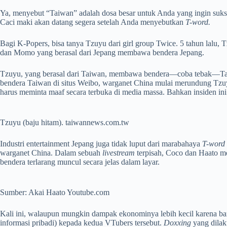
Ya, menyebut “Taiwan” adalah dosa besar untuk Anda yang ingin suks
Caci maki akan datang segera setelah Anda menyebutkan
T-word.
Bagi K-Popers, bisa tanya Tzuyu dari girl group Twice. 5 tahun lal
dan Momo yang berasal dari Jepang membawa bendera Jepang.
Tzuyu, yang berasal dari Taiwan, membawa bendera—coba tebak—Tai
bendera Taiwan di situs Weibo, warganet China mulai merundung Tz
harus meminta maaf secara terbuka di media massa. Bahkan insiden in
Tzuyu (baju hitam). taiwannews.com.tw
Industri entertainment Jepang juga tidak luput dari marabahaya
T-word
warganet China. Dalam sebuah
livestream
terpisah, Coco dan Haato 
bendera terlarang muncul secara jelas dalam layar.
Sumber: Akai Haato Youtube.com
Kali ini, walaupun mungkin dampak ekonominya lebih kecil karena b
informasi pribadi) kepada kedua VTubers tersebut.
Doxxing
yang dilak