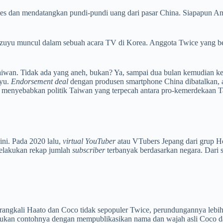
es dan mendatangkan pundi-pundi uang dari pasar China. Siapapun And
u, Tzuyu muncul dalam sebuah acara TV di Korea. Anggota Twice yang 
wan. Tidak ada yang aneh, bukan? Ya, sampai dua bulan kemudian 
uyu.
Endorsement deal
dengan produsen smartphone China dibatalkan,
i menyebabkan politik Taiwan yang terpecah antara pro-kemerdekaan T
ini. Pada 2020 lalu,
virtual YouTuber
atau VTubers
Jepang dari grup H
melakukan rekap jumlah
subscriber
terbanyak berdasarkan negara. Dari s
arangkali Haato dan Coco tidak sepopuler Twice, perundungannya le
ukan contohnya dengan mempublikasikan nama dan wajah asli Coco dan