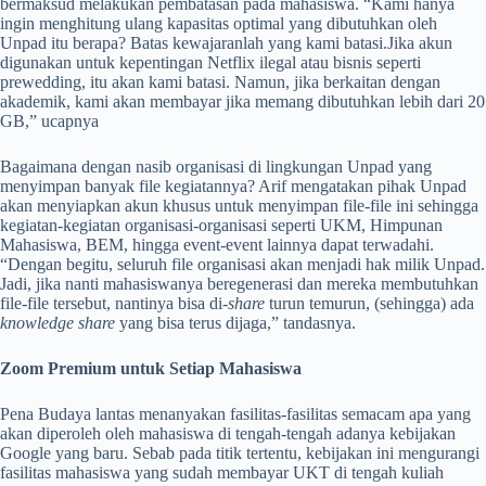
bermaksud melakukan pembatasan pada mahasiswa. “Kami hanya
ingin menghitung ulang kapasitas optimal yang dibutuhkan oleh
Unpad itu berapa? Batas kewajaranlah yang kami batasi.Jika akun
digunakan untuk kepentingan Netflix ilegal atau bisnis seperti
prewedding, itu akan kami batasi. Namun, jika berkaitan dengan
akademik, kami akan membayar jika memang dibutuhkan lebih dari 20
GB,” ucapnya
Bagaimana dengan nasib organisasi di lingkungan Unpad yang
menyimpan banyak file kegiatannya? Arif mengatakan pihak Unpad
akan menyiapkan akun khusus untuk menyimpan file-file ini sehingga
kegiatan-kegiatan organisasi-organisasi seperti UKM, Himpunan
Mahasiswa, BEM, hingga event-event lainnya dapat terwadahi.
“Dengan begitu, seluruh file organisasi akan menjadi hak milik Unpad.
Jadi, jika nanti mahasiswanya beregenerasi dan mereka membutuhkan
file-file tersebut, nantinya bisa di-
share
turun temurun, (sehingga) ada
knowledge share
yang bisa terus dijaga,” tandasnya.
Zoom Premium untuk Setiap Mahasiswa
Pena Budaya lantas menanyakan fasilitas-fasilitas semacam apa yang
akan diperoleh oleh mahasiswa di tengah-tengah adanya kebijakan
Google yang baru. Sebab pada titik tertentu, kebijakan ini mengurangi
fasilitas mahasiswa yang sudah membayar UKT di tengah kuliah