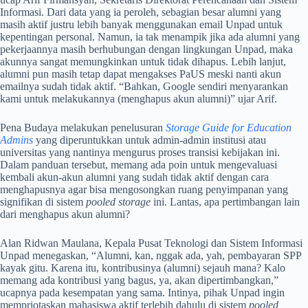
Informasi. Dari data yang ia peroleh, sebagian besar alumni yang
masih aktif justru lebih banyak menggunakan email Unpad untuk
kepentingan personal. Namun, ia tak menampik jika ada alumni yang
pekerjaannya masih berhubungan dengan lingkungan Unpad, maka
akunnya sangat memungkinkan untuk tidak dihapus. Lebih lanjut,
alumni pun masih tetap dapat mengakses PaUS meski nanti akun
emailnya sudah tidak aktif. “Bahkan, Google sendiri menyarankan
kami untuk melakukannya (menghapus akun alumni)” ujar Arif.
Pena Budaya melakukan penelusuran
Storage Guide for Education
Admins
yang diperuntukkan untuk admin-admin institusi atau
universitas yang nantinya mengurus proses transisi kebijakan ini.
Dalam panduan tersebut, memang ada poin untuk mengevaluasi
kembali akun-akun alumni yang sudah tidak aktif dengan cara
menghapusnya agar bisa mengosongkan ruang penyimpanan yang
signifikan di sistem
pooled storage
ini. Lantas, apa pertimbangan lain
dari menghapus akun alumni?
Alan Ridwan Maulana, Kepala Pusat Teknologi dan Sistem Informasi
Unpad menegaskan, “Alumni, kan, nggak ada, yah, pembayaran SPP
kayak gitu. Karena itu, kontribusinya (alumni) sejauh mana? Kalo
memang ada kontribusi yang bagus, ya, akan dipertimbangkan,”
ucapnya pada kesempatan yang sama. Intinya, pihak Unpad ingin
mempriotaskan mahasiswa aktif terlebih dahulu di sistem
pooled