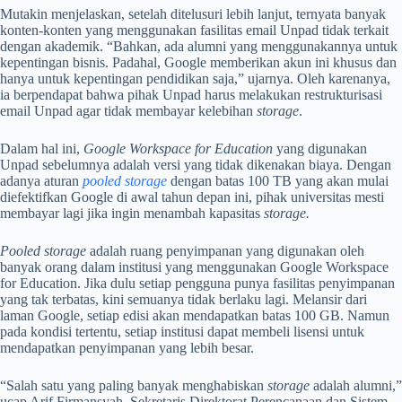
Mutakin menjelaskan, setelah ditelusuri lebih lanjut, ternyata banyak
konten-konten yang menggunakan fasilitas email Unpad tidak terkait
dengan akademik. “Bahkan, ada alumni yang menggunakannya untuk
kepentingan bisnis. Padahal, Google memberikan akun ini khusus dan
hanya untuk kepentingan pendidikan saja,” ujarnya. Oleh karenanya,
ia berpendapat bahwa pihak Unpad harus melakukan restrukturisasi
email Unpad agar tidak membayar kelebihan
storage
.
Dalam hal ini,
Google Workspace for Education
yang digunakan
Unpad sebelumnya adalah versi yang tidak dikenakan biaya. Dengan
adanya aturan
pooled storage
dengan batas 100 TB yang akan mulai
diefektifkan Google di awal tahun depan ini, pihak universitas mesti
membayar lagi jika ingin menambah kapasitas
storage.
Pooled storage
adalah ruang penyimpanan yang digunakan oleh
banyak orang dalam institusi yang menggunakan Google Workspace
for Education. Jika dulu setiap pengguna punya fasilitas penyimpanan
yang tak terbatas, kini semuanya tidak berlaku lagi. Melansir dari
laman Google, setiap edisi akan mendapatkan batas 100 GB. Namun
pada kondisi tertentu, setiap institusi dapat membeli lisensi untuk
mendapatkan penyimpanan yang lebih besar.
“Salah satu yang paling banyak menghabiskan
storage
adalah alumni,”
ucap Arif Firmansyah, Sekretaris Direktorat Perencanaan dan Sistem