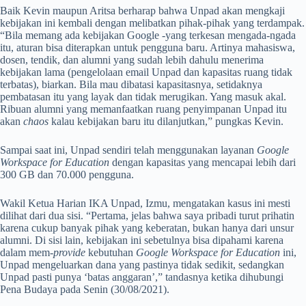
Baik Kevin maupun Aritsa berharap bahwa Unpad akan mengkaji
kebijakan ini kembali dengan melibatkan pihak-pihak yang terdampak.
“Bila memang ada kebijakan Google -yang terkesan mengada-ngada
itu, aturan bisa diterapkan untuk pengguna baru. Artinya mahasiswa,
dosen, tendik, dan alumni yang sudah lebih dahulu menerima
kebijakan lama (pengelolaan email Unpad dan kapasitas ruang tidak
terbatas), biarkan. Bila mau dibatasi kapasitasnya, setidaknya
pembatasan itu yang layak dan tidak merugikan. Yang masuk akal.
Ribuan alumni yang memanfaatkan ruang penyimpanan Unpad itu
akan
chaos
kalau kebijakan baru itu dilanjutkan,” pungkas Kevin.
Sampai saat ini, Unpad sendiri telah menggunakan layanan
Google
Workspace for Education
dengan kapasitas yang mencapai lebih dari
300 GB dan 70.000 pengguna.
Wakil Ketua Harian IKA Unpad, Izmu, mengatakan kasus ini mesti
dilihat dari dua sisi. “Pertama, jelas bahwa saya pribadi turut prihatin
karena cukup banyak pihak yang keberatan, bukan hanya dari unsur
alumni. Di sisi lain, kebijakan ini sebetulnya bisa dipahami karena
dalam mem
-provide
kebutuhan
Google Workspace for Education
ini,
Unpad mengeluarkan dana yang pastinya tidak sedikit, sedangkan
Unpad pasti punya ‘batas anggaran’,” tandasnya ketika dihubungi
Pena Budaya pada Senin (30/08/2021).