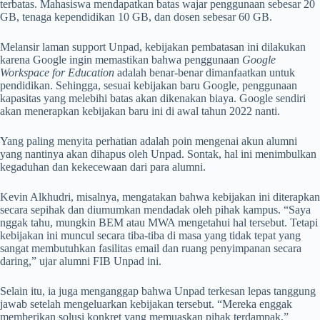
terbatas. Mahasiswa mendapatkan batas wajar penggunaan sebesar 20
GB, tenaga kependidikan 10 GB, dan dosen sebesar 60 GB.
Melansir laman support Unpad, kebijakan pembatasan ini dilakukan
karena Google ingin memastikan bahwa penggunaan
Google
Workspace for Education
adalah benar-benar dimanfaatkan untuk
pendidikan. Sehingga, sesuai kebijakan baru Google, penggunaan
kapasitas yang melebihi batas akan dikenakan biaya. Google sendiri
akan menerapkan kebijakan baru ini di awal tahun 2022 nanti.
Yang paling menyita perhatian adalah poin mengenai akun alumni
yang nantinya akan dihapus oleh Unpad. Sontak, hal ini menimbulkan
kegaduhan dan kekecewaan dari para alumni.
Kevin Alkhudri, misalnya, mengatakan bahwa kebijakan ini diterapkan
secara sepihak dan diumumkan mendadak oleh pihak kampus. “Saya
nggak tahu, mungkin BEM atau MWA mengetahui hal tersebut. Tetapi
kebijakan ini muncul secara tiba-tiba di masa yang tidak tepat yang
sangat membutuhkan fasilitas email dan ruang penyimpanan secara
daring,” ujar alumni FIB Unpad ini.
Selain itu, ia juga menganggap bahwa Unpad terkesan lepas tanggung
jawab setelah mengeluarkan kebijakan tersebut. “Mereka enggak
memberikan solusi konkret yang memuaskan pihak terdampak,”