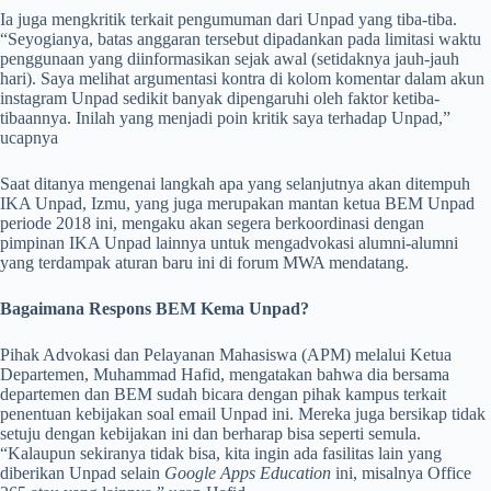
Ia juga mengkritik terkait pengumuman dari Unpad yang tiba-tiba.
“Seyogianya, batas anggaran tersebut dipadankan pada limitasi waktu
penggunaan yang diinformasikan sejak awal (setidaknya jauh-jauh
hari). Saya melihat argumentasi kontra di kolom komentar dalam akun
instagram Unpad sedikit banyak dipengaruhi oleh faktor ketiba-
tibaannya. Inilah yang menjadi poin kritik saya terhadap Unpad,”
ucapnya
Saat ditanya mengenai langkah apa yang selanjutnya akan ditempuh
IKA Unpad, Izmu, yang juga merupakan mantan ketua BEM Unpad
periode 2018 ini, mengaku akan segera berkoordinasi dengan
pimpinan IKA Unpad lainnya untuk mengadvokasi alumni-alumni
yang terdampak aturan baru ini di forum MWA mendatang.
Bagaimana Respons BEM Kema Unpad?
Pihak Advokasi dan Pelayanan Mahasiswa (APM) melalui Ketua
Departemen, Muhammad Hafid, mengatakan bahwa dia bersama
departemen dan BEM sudah bicara dengan pihak kampus terkait
penentuan kebijakan soal email Unpad ini. Mereka juga bersikap tidak
setuju dengan kebijakan ini dan berharap bisa seperti semula.
“Kalaupun sekiranya tidak bisa, kita ingin ada fasilitas lain yang
diberikan Unpad selain
Google Apps Education
ini, misalnya Office