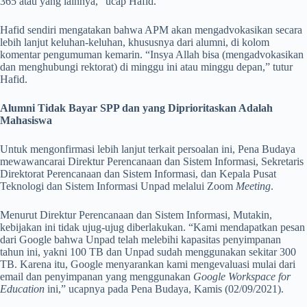
365 atau yang lainnya,” ucap Hafid.
Hafid sendiri mengatakan bahwa APM akan mengadvokasikan secara
lebih lanjut keluhan-keluhan, khususnya dari alumni, di kolom
komentar pengumuman kemarin. “Insya Allah bisa (mengadvokasikan
dan menghubungi rektorat) di minggu ini atau minggu depan,” tutur
Hafid.
Alumni Tidak Bayar SPP dan yang Diprioritaskan Adalah
Mahasiswa
Untuk mengonfirmasi lebih lanjut terkait persoalan ini, Pena Budaya
mewawancarai Direktur Perencanaan dan Sistem Informasi, Sekretaris
Direktorat Perencanaan dan Sistem Informasi, dan Kepala Pusat
Teknologi dan Sistem Informasi Unpad melalui Zoom
Meeting
.
Menurut Direktur Perencanaan dan Sistem Informasi, Mutakin,
kebijakan ini tidak ujug-ujug diberlakukan. “Kami mendapatkan pesan
dari Google bahwa Unpad telah melebihi kapasitas penyimpanan
tahun ini, yakni 100 TB dan Unpad sudah menggunakan sekitar 300
TB. Karena itu, Google menyarankan kami mengevaluasi mulai dari
email dan penyimpanan yang menggunakan
Google Workspace for
Education
ini,” ucapnya pada Pena Budaya, Kamis (02/09/2021).