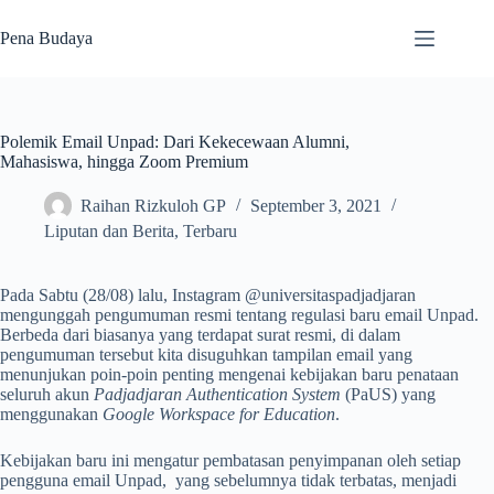
Skip
to
Pena Budaya
content
Polemik Email Unpad: Dari Kekecewaan Alumni,
Mahasiswa, hingga Zoom Premium
Raihan Rizkuloh GP
September 3, 2021
Liputan dan Berita
,
Terbaru
Pada Sabtu (28/08) lalu, Instagram @universitaspadjadjaran
mengunggah pengumuman resmi tentang regulasi baru email Unpad.
Berbeda dari biasanya yang terdapat surat resmi, di dalam
pengumuman tersebut kita disuguhkan tampilan email yang
menunjukan poin-poin penting mengenai kebijakan baru penataan
seluruh akun
Padjadjaran Authentication System
(PaUS) yang
menggunakan
Google Workspace for Education
.
Kebijakan baru ini mengatur pembatasan penyimpanan oleh setiap
pengguna email Unpad, yang sebelumnya tidak terbatas, menjadi