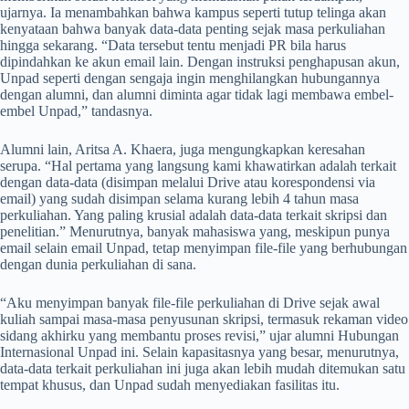
ujarnya. Ia menambahkan bahwa kampus seperti tutup telinga akan
kenyataan bahwa banyak data-data penting sejak masa perkuliahan
hingga sekarang. “Data tersebut tentu menjadi PR bila harus
dipindahkan ke akun email lain. Dengan instruksi penghapusan akun,
Unpad seperti dengan sengaja ingin menghilangkan hubungannya
dengan alumni, dan alumni diminta agar tidak lagi membawa embel-
embel Unpad,” tandasnya.
Alumni lain, Aritsa A. Khaera, juga mengungkapkan keresahan
serupa. “Hal pertama yang langsung kami khawatirkan adalah terkait
dengan data-data (disimpan melalui Drive atau korespondensi via
email) yang sudah disimpan selama kurang lebih 4 tahun masa
perkuliahan. Yang paling krusial adalah data-data terkait skripsi dan
penelitian.” Menurutnya, banyak mahasiswa yang, meskipun punya
email selain email Unpad, tetap menyimpan file-file yang berhubungan
dengan dunia perkuliahan di sana.
“Aku menyimpan banyak file-file perkuliahan di Drive sejak awal
kuliah sampai masa-masa penyusunan skripsi, termasuk rekaman video
sidang akhirku yang membantu proses revisi,” ujar alumni Hubungan
Internasional Unpad ini. Selain kapasitasnya yang besar, menurutnya,
data-data terkait perkuliahan ini juga akan lebih mudah ditemukan satu
tempat khusus, dan Unpad sudah menyediakan fasilitas itu.