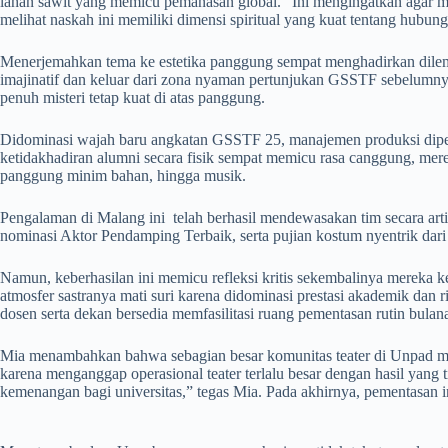
lahan sawit yang memicu pemanasan global. “Ini mengingatkan agar man
melihat naskah ini memiliki dimensi spiritual yang kuat tentang hubu
Menerjemahkan tema ke estetika panggung sempat menghadirkan dilema
imajinatif dan keluar dari zona nyaman pertunjukan GSSTF sebelumn
penuh misteri tetap kuat di atas panggung.
​Didominasi wajah baru angkatan GSSTF 25, manajemen produksi diper
ketidakhadiran alumni secara fisik sempat memicu rasa canggung, me
panggung minim bahan, hingga musik.
​Pengalaman di Malang ini telah berhasil mendewasakan tim secara arti
nominasi Aktor Pendamping Terbaik, serta pujian kostum nyentrik dari
​Namun, keberhasilan ini memicu refleksi kritis sekembalinya mereka 
atmosfer sastranya mati suri karena didominasi prestasi akademik dan
dosen serta dekan bersedia memfasilitasi ruang pementasan rutin bulan
​Mia menambahkan bahwa sebagian besar komunitas teater di Unpad masi
karena menganggap operasional teater terlalu besar dengan hasil yang t
kemenangan bagi universitas,” tegas Mia. Pada akhirnya, pementasan i