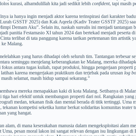
olos kurasi, alhamdulillah kita jadi sedikit lebih
confident
, tapi masih 
ya ia hanya ingin menjadi aktor karena terinspirasi dari karakter badut
Lurah GSSTF 2025) dan Kak Aqeela (Kadiv Teater GSSTF 2025) saat m
“Mimpi Demam Aku”. Selain itu, naskah surealis ini menjadi tantangan 
menjadi panitia Festamasio XI tahun 2024 dan bertekad menjadi peserta 
ta terlibat di tata panggung karena tarikan pertemanan tim artistik ya
ik ke Malang.
elelahkan yang harus dihadapi oleh seluruh tim. Tantangan terbesar 
entara seminggu menjelang keberangkatan ke Malang, mereka dihadapk
okus antara tugas kuliah, rapat produksi, hingga pengerjaan propert
t latihan karena mengerjakan praktikum dan terjebak pada urusan
log b
 masih selamat, masih hidup sampai sekarang.”
 membawa mereka menapakkan kaki di kota Malang. Setibanya di Malang
tiga hari efektif untuk membangun properti dari nol. Rangkaian yang p
ografi medan, tekanan fisik dan mental berada di titik tertinggi. U
 tekanan kompetisi seketika luntur berkat solidaritas komunitas teate
aan yang hangat.
an alam, di mana keserakahan manusia dalam mengeksploitasi alam m
 Uma, pesan moral lakon ini sangat relevan dengan isu lingkungan di In