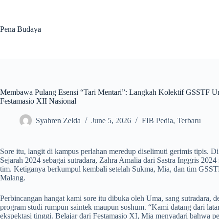
Skip
to
content
Pena Budaya
Membawa Pulang Esensi “Tari Mentari”: Langkah Kolektif GSSTF Un
Festamasio XII Nasional
Syahren Zelda
June 5, 2026
FIB Pedia
,
Terbaru
Sore itu, langit di kampus perlahan meredup diselimuti gerimis tipis.
Sejarah 2024 sebagai sutradara, Zahra Amalia dari Sastra Inggris 2024
tim. Ketiganya berkumpul kembali setelah Sukma, Mia, dan tim GSST
Malang.
Perbincangan hangat kami sore itu dibuka oleh Uma, sang sutradara, 
program studi rumpun saintek maupun soshum. “Kami datang dari latar
ekspektasi tinggi. Belajar dari Festamasio XI, Mia menyadari bahwa per