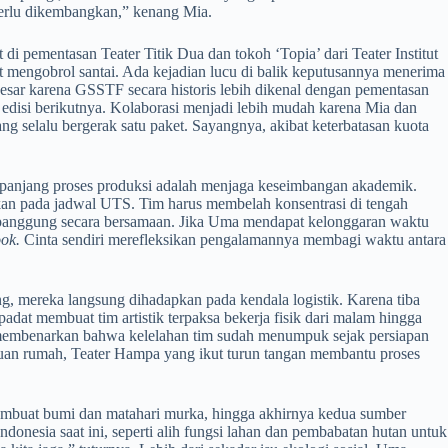
perlu dikembangkan,” kenang Mia.
 di pementasan Teater Titik Dua dan tokoh ‘Topia’ dari Teater Institut
engobrol santai. Ada kejadian lucu di balik keputusannya menerima
besar karena GSSTF secara historis lebih dikenal dengan pementasan
di edisi berikutnya. Kolaborasi menjadi lebih mudah karena Mia dan
ng selalu bergerak satu paket. Sayangnya, akibat keterbatasan kuota
sepanjang proses produksi adalah menjaga keseimbangan akademik.
an pada jadwal UTS. Tim harus membelah konsentrasi di tengah
i panggung secara bersamaan. Jika Uma mendapat kelonggaran waktu
ook.
Cinta sendiri merefleksikan pengalamannya membagi waktu antara
, mereka langsung dihadapkan pada kendala logistik. Karena tiba
adat membuat tim artistik terpaksa bekerja fisik dari malam hingga
ma membenarkan bahwa kelelahan tim sudah menumpuk sejak persiapan
r tuan rumah, Teater Hampa yang ikut turun tangan membantu proses
embuat bumi dan matahari murka, hingga akhirnya kedua sumber
donesia saat ini, seperti alih fungsi lahan dan pembabatan hutan untuk