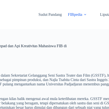
Sudut Pandang
FIBpedia
Liput
pad dan Api Kreativitas Mahasiswa FIB di
 Di dalam Sekretariat Gelanggang Seni Sastra Teater dan Film (GSSTF),
 sebagai pimpinan produksi, dan Najla Tsabita Cinta dari Sastra Inggr
F pulang mengantarkan nama Universitas Padjadjaran menembus panggu
dengan kilas balik mengenai awal mula keterlibatan mereka. GSSTF mer
 belakang yang beragam, tetapi dipersatukan oleh sastra dan seni di
tunjukan besar harus dimulai dan dibangun dari sebuah niat yang tulus.