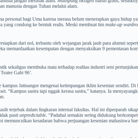
usia jangan merusak alam. Mumpung oksigen masih gratis, sebaiknya ki
ngan manusia dengan Tuhan melalui alam.
 personal bagi Uma karena merasa belum menerapkan gaya hidup yang 
ya yang condong ke bentuk realis. Meski membuat tim
make-up
wardro
siapkan dari nol, terbantu oleh wejangan jarak jauh para alumni sep
reka memanfaatkan kesempatan dengan menyaksikan 9 pementasan komuni
stik sekaligus membuka mata terhadap realitas industri seni pertunjuk
 Teater Gabi 96’.
ke kampus Jatinangor mengenai ketimpangan iklim kesenian sendiri. Di 
 riset. “Kampus sastra tapi nggak kerasa sastra,” katanya. Ia menyaya
an.
h terjebak dalam lingkaran internal fakultas. Hal ini diperparah sik
idak pasti
unpredictable
. “Padahal semakin sering didukung berkompe
ni memunculkan kesadaran bahwa perjuangan kesenian mahasiswa harus t