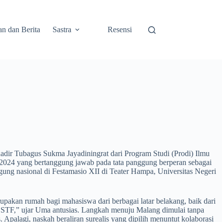
an dan Berita
Sastra
Resensi
 hadir Tubagus Sukma Jayadiningrat dari Program Studi (Prodi) Ilmu
is 2024 yang bertanggung jawab pada tata panggung berperan sebagai
ng nasional di Festamasio XII di Teater Hampa, Universitas Negeri
upakan rumah bagi mahasiswa dari berbagai latar belakang, baik dari
 GSSTF,” ujar Uma antusias. Langkah menuju Malang dimulai tanpa
 Apalagi, naskah beraliran surealis yang dipilih menuntut kolaborasi