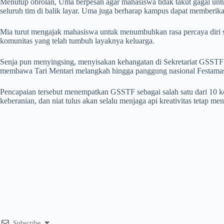
Menutup obrolan, Uma berpesan agar mahasiswa tidak takut gagal untuk 
seluruh tim di balik layar. Uma juga berharap kampus dapat memberika
Mia turut mengajak mahasiswa untuk menumbuhkan rasa percaya diri sej
komunitas yang telah tumbuh layaknya keluarga.
Senja pun menyingsing, menyisakan kehangatan di Sekretariat GSSTF 
membawa Tari Mentari melangkah hingga panggung nasional Festamas
Pencapaian tersebut menempatkan GSSTF sebagai salah satu dari 10 kom
keberanian, dan niat tulus akan selalu menjaga api kreativitas tetap m
Subscribe