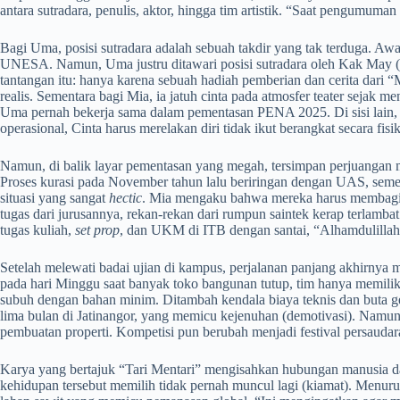
antara sutradara, penulis, aktor, hingga tim artistik. “Saat pengumuman l
Bagi Uma, posisi sutradara adalah sebuah takdir yang tak terduga. Awaln
UNESA. Namun, Uma justru ditawari posisi sutradara oleh Kak May (
tantangan itu: hanya karena sebuah hadiah pemberian dan cerita dari 
realis. Sementara bagi Mia, ia jatuh cinta pada atmosfer teater sejak 
Uma pernah bekerja sama dalam pementasan PENA 2025. Di sisi lain, Cin
operasional, Cinta harus merelakan diri tidak ikut berangkat secara fis
Namun, di balik layar pementasan yang megah, tersimpan perjuangan m
Proses kurasi pada November tahun lalu beriringan dengan UAS, sem
situasi yang sangat
hectic
. Mia mengaku bahwa mereka harus membagi f
tugas dari jurusannya, rekan-rekan dari rumpun saintek kerap terlamba
tugas kuliah,
set prop
, dan UKM di ITB dengan santai, “Alhamdulillah
Setelah melewati badai ujian di kampus, perjalanan panjang akhirnya
pada hari Minggu saat banyak toko bangunan tutup, tim hanya memiliki 
subuh dengan bahan minim. Ditambah kendala biaya teknis dan buta ge
lima bulan di Jatinangor, yang memicu kejenuhan (demotivasi). Namun,
pembuatan properti. Kompetisi pun berubah menjadi festival persaudar
Karya yang bertajuk “Tari Mentari” mengisahkan hubungan manusia d
kehidupan tersebut memilih tidak pernah muncul lagi (kiamat). Menurut