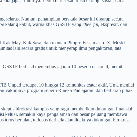
ta jaga,” tuturnya. Lebih dari sekadar isu ekologi sosial, Uma
selaras. Namun, penampilan berskala besar ini digarap secara
be
kalang kabut, warna khas GSSTF yang
cheerful
, ekspresif, dan
erti Kak May, Kak Sasa, dan mantan Pimpro Festamasio IX. Meski
tas lain secara gratis untuk menyerap ilmu pengaktoran, tata
an. GSSTF berhasil menembus jajaran 10 peserta nasional, meraih
FIB Unpad terdapat 10 hingga 12 komunitas teater aktif, Uma menilai
ngkan vakumnya program seperti Rineka Padjajaran dan berharap pihak
ap skeptis birokrasi kampus yang ragu memberikan dukungan finansial
tisi keluar, semakin kaya pengalaman dan besar peluang membawa
erus berjalan, terlepas dari ada atau tidaknya dukungan birokrasi.