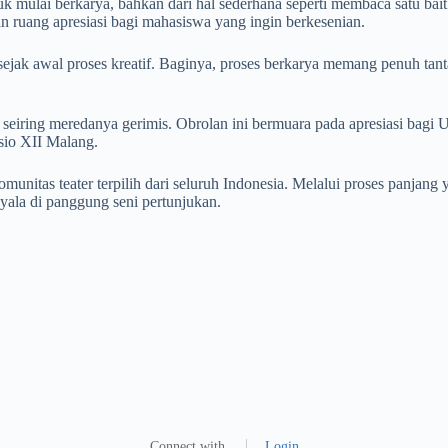
mulai berkarya, bahkan dari hal sederhana seperti membaca satu bait p
n ruang apresiasi bagi mahasiswa yang ingin berkesenian.
ak awal proses kreatif. Baginya, proses berkarya memang penuh tantang
seiring meredanya gerimis. Obrolan ini bermuara pada apresiasi bagi
io XII Malang.
unitas teater terpilih dari seluruh Indonesia. Melalui proses panjan
enyala di panggung seni pertunjukan.
Connect with
Login