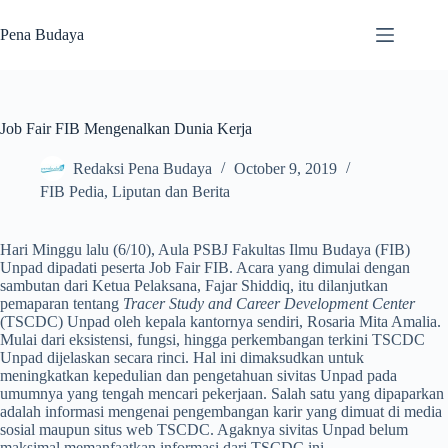
Skip
to
Pena Budaya
content
Job Fair FIB Mengenalkan Dunia Kerja
Redaksi Pena Budaya
October 9, 2019
FIB Pedia
,
Liputan dan Berita
Hari Minggu lalu (6/10), Aula PSBJ Fakultas Ilmu Budaya (FIB)
Unpad dipadati peserta Job Fair FIB. Acara yang dimulai dengan
sambutan dari Ketua Pelaksana, Fajar Shiddiq, itu dilanjutkan
pemaparan tentang
Tracer Study
and
Career Development Center
(TSCDC) Unpad oleh kepala kantornya sendiri, Rosaria Mita Amalia.
Mulai dari eksistensi, fungsi, hingga perkembangan terkini TSCDC
Unpad dijelaskan secara rinci. Hal ini dimaksudkan untuk
meningkatkan kepedulian dan pengetahuan sivitas Unpad pada
umumnya yang tengah mencari pekerjaan. Salah satu yang dipaparkan
adalah informasi mengenai pengembangan karir yang dimuat di media
sosial maupun situs web TSCDC. Agaknya sivitas Unpad belum
maksimal memanfaatkan informasi dari TSCDC ini.