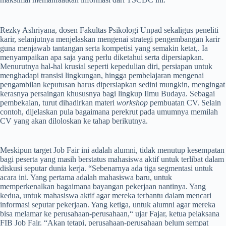
Rezky Ashriyana, dosen Fakultas Psikologi Unpad sekaligus peneliti
karir, selanjutnya menjelaskan mengenai strategi pengembangan karir
guna menjawab tantangan serta kompetisi yang semakin ketat,. Ia
menyampaikan apa saja yang perlu diketahui serta dipersiapkan.
Menurutnya hal-hal krusial seperti kepedulian diri, persiapan untuk
menghadapi transisi lingkungan, hingga pembelajaran mengenai
pengambilan keputusan harus dipersiapkan sedini mungkin, mengingat
kerasnya persaingan khususnya bagi lingkup Ilmu Budaya. Sebagai
pembekalan, turut dihadirkan materi
workshop
pembuatan CV. Selain
contoh, dijelaskan pula bagaimana perekrut pada umumnya memilah
CV yang akan diloloskan ke tahap berikutnya.
Meskipun target Job Fair ini adalah alumni, tidak menutup kesempatan
bagi peserta yang masih berstatus mahasiswa aktif untuk terlibat dalam
diskusi seputar dunia kerja. “Sebenarnya ada tiga segmentasi untuk
acara ini. Yang pertama adalah mahasiswa baru, untuk
memperkenalkan bagaimana bayangan pekerjaan nantinya. Yang
kedua, untuk mahasiswa aktif agar mereka terbantu dalam mencari
informasi seputar pekerjaan. Yang ketiga, untuk alumni agar mereka
bisa melamar ke perusahaan-perusahaan,“ ujar Fajar, ketua pelaksana
FIB Job Fair. “Akan tetapi, perusahaan-perusahaan belum sempat