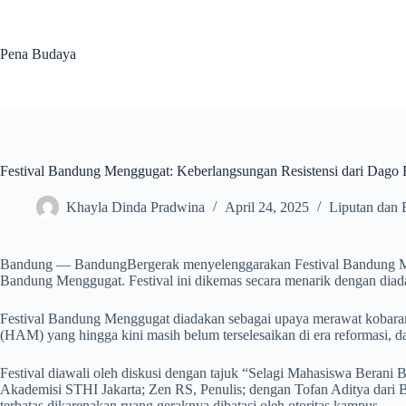
Skip
to
content
Pena Budaya
Festival Bandung Menggugat: Keberlangsungan Resistensi dari Dago 
Khayla Dinda Pradwina
April 24, 2025
Liputan dan 
Bandung — BandungBergerak menyelenggarakan Festival Bandung Meng
Bandung Menggugat. Festival ini dikemas secara menarik dengan diadak
Festival Bandung Menggugat diadakan sebagai upaya merawat kobaran 
(HAM) yang hingga kini masih belum terselesaikan di era reformasi, d
Festival diawali oleh diskusi dengan tajuk “Selagi Mahasiswa Beran
Akademisi STHI Jakarta; Zen RS, Penulis; dengan Tofan Aditya dari 
terbatas dikarenakan ruang geraknya dibatasi oleh otoritas kampus.