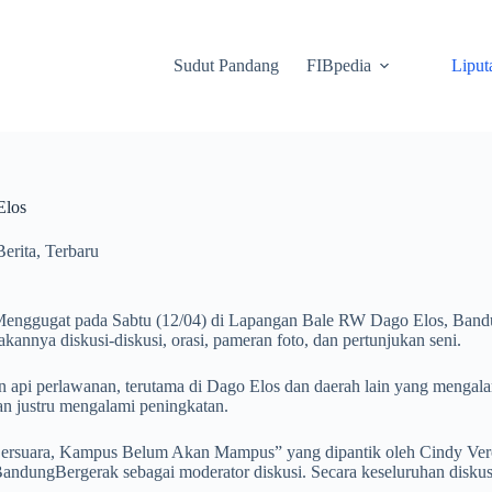
Sudut Pandang
FIBpedia
Liput
Elos
Berita
,
Terbaru
gugat pada Sabtu (12/04) di Lapangan Bale RW Dago Elos, Bandung.
annya diskusi-diskusi, orasi, pameran foto, dan pertunjukan seni.
api perlawanan, terutama di Dago Elos dan daerah lain yang mengala
an justru mengalami peningkatan.
i Bersuara, Kampus Belum Akan Mampus” yang dipantik oleh Cindy Vero
BandungBergerak sebagai moderator diskusi. Secara keseluruhan disk