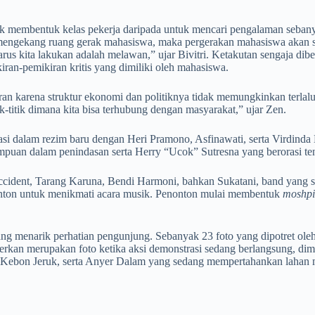
untuk membentuk kelas pekerja daripada untuk mencari pengalaman seban
g mengekang ruang gerak mahasiswa, maka pergerakan mahasiswa akan s
harus kita lakukan adalah melawan,” ujar Bivitri. Ketakutan sengaja d
iran-pemikiran kritis yang dimiliki oleh mahasiswa.
iran karena struktur ekonomi dan politiknya tidak memungkinkan terla
ik-titik dimana kita bisa terhubung dengan masyarakat,” ujar Zen.
krasi dalam rezim baru dengan Heri Pramono, Asfinawati, serta Virdind
rempuan dalam penindasan serta Herry “Ucok” Sutresna yang berorasi te
ccident, Tarang Karuna, Bendi Harmoni, bahkan Sukatani, band yang se
onton untuk menikmati acara musik. Penonton mulai membentuk
moshpi
 menarik perhatian pengunjung. Sebanyak 23 foto yang dipotret oleh d
ipamerkan merupakan foto ketika aksi demonstrasi sedang berlangsung,
ri, Kebon Jeruk, serta Anyer Dalam yang sedang mempertahankan lahan 