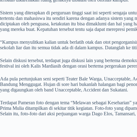
Sistem yang diterapkan di perguruan tinggi saat ini seperti sengaja 
tertentu dan mahasiswa itu sendiri karena dengan adanya sistem yan
diciptakan oleh penguasa, ketakutan itu bisa dimaklumi dan hal yang 
yang mereka buat. Kepatuhan tersebut tentu saja dapat merepresi pemik
“Kampus menyulitkan kalian untuk berlatih otak dan otot pengorganis
sekolah liar dan itu semua tidak ada di dalam kampus. Datanglah ke tit
Selain diskusi tersebut, terdapat juga diskusi lain yang bertema demo
festival ini oleh Kalis Mardiasih dengan orasi bertema pergerakan pe
Ada pula pertunjukan seni seperti Teater Bale Warga, Unacceptable, A
Bandung Menggugat. Hujan di sore hari bukanlah halangan bagi pen
yang digaungkan oleh band Unacceptable, Accident dan Sukatani.
Terdapat Pameran foto dengan tema “Melawan sebagai Keseharian” yang
Prima Mulia ditampilkan di sekitar titik kegiatan. Foto-foto yang d
Selain itu, foto-foto dari aksi perjuangan warga Dago Elos, Tamansa