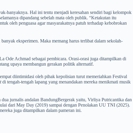
yak-banyaknya. Hal ini tentu menjadi keresahan sendiri bagi kelompok
elamanya dipandang sebelah mata oleh publik. “Ketakutan itu
ibentuk oleh penguasa agar masyarakatnya patuh terhadap kebobrokan
lu banyak eksperimen. Maka memang harus terlibat dalam sekolah-
a La Ode Achmad sebagai pembicara. Orasi-orasi juga ditampilkan di
ntang upaya membangun gerakan politik alternatif.
mpat diintimidasi oleh pihak kepolisian turut memeriahkan Festival
t
di tengah-tengah lapang yang menandakan mereka menikmati musik
ua jurnalis andalan BandungBergerak yaitu, Virliya Putricantika dan
 dimulai dari May Day (2019) sampai dengan Penolakan UU TNI (2025).
mereka juga ditampilkan dalam pameran ini.