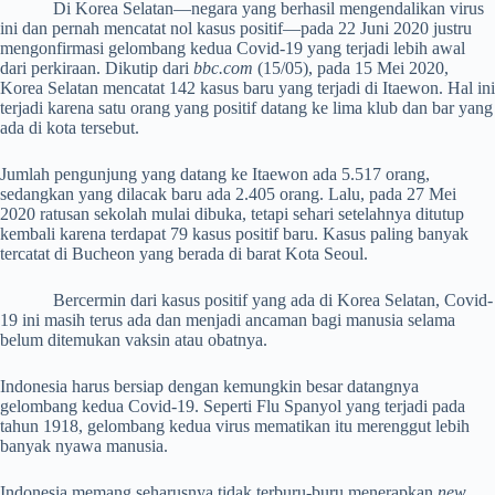
Di Korea Selatan—negara yang berhasil mengendalikan virus
ini dan pernah mencatat nol kasus positif—pada 22 Juni 2020 justru
mengonfirmasi gelombang kedua Covid-19 yang terjadi lebih awal
dari perkiraan. Dikutip dari
bbc.com
(15/05), pada 15 Mei 2020,
Korea Selatan mencatat 142 kasus baru yang terjadi di Itaewon. Hal ini
terjadi karena satu orang yang positif datang ke lima klub dan bar yang
ada di kota tersebut.
Jumlah pengunjung yang datang ke Itaewon ada 5.517 orang,
sedangkan yang dilacak baru ada 2.405 orang. Lalu, pada 27 Mei
2020 ratusan sekolah mulai dibuka, tetapi sehari setelahnya ditutup
kembali karena terdapat 79 kasus positif baru. Kasus paling banyak
tercatat di Bucheon yang berada di barat Kota Seoul.
Bercermin dari kasus positif yang ada di Korea Selatan, Covid-
19 ini masih terus ada dan menjadi ancaman bagi manusia selama
belum ditemukan vaksin atau obatnya.
Indonesia harus bersiap dengan kemungkin besar datangnya
gelombang kedua Covid-19. Seperti Flu Spanyol yang terjadi pada
tahun 1918, gelombang kedua virus mematikan itu merenggut lebih
banyak nyawa manusia.
Indonesia memang seharusnya tidak terburu-buru menerapkan
new