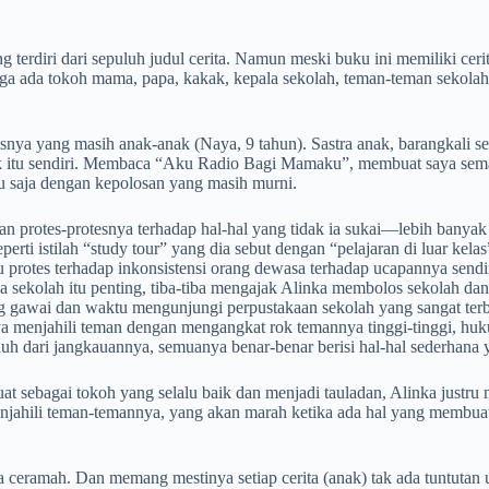
diri dari sepuluh judul cerita. Namun meski buku ini memiliki cerit
juga ada tokoh mama, papa, kakak, kepala sekolah, teman-teman sekolah,
isnya yang masih anak-anak (Naya, 9 tahun). Sastra anak, barangkali 
ak itu sendiri. Membaca “Aku Radio Bagi Mamaku”, membuat saya se
ntu saja dengan kepolosan yang masih murni.
otes-protesnya terhadap hal-hal yang tidak ia sukai—lebih banyak m
erti istilah “study tour” yang dia sebut dengan “pelajaran di luar kel
protes terhadap inkonsistensi orang dewasa terhadap ucapannya sendiri
olah itu penting, tiba-tiba mengajak Alinka membolos sekolah dan pe
awai dan waktu mengunjungi perpustakaan sekolah yang sangat terbata
ya menjahili teman dengan mengangkat rok temannya tinggi-tinggi, hu
auh dari jangkauannya, semuanya benar-benar berisi hal-hal sederhana 
at sebagai tokoh yang selalu baik dan menjadi tauladan, Alinka justru
menjahili teman-temannya, yang akan marah ketika ada hal yang memb
 ceramah. Dan memang mestinya setiap cerita (anak) tak ada tuntutan 