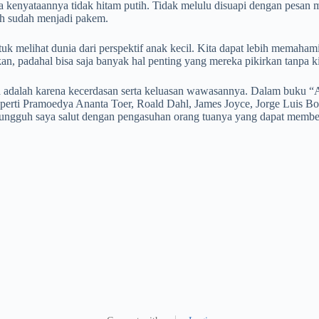
da kenyataannya tidak hitam putih. Tidak melulu disuapi dengan pesa
lah sudah menjadi pakem.
k melihat dunia dari perspektif anak kecil. Kita dapat lebih memaham
an, padahal bisa saja banyak hal penting yang mereka pikirkan tanpa k
Naya adalah karena kecerdasan serta keluasan wawasannya. Dalam buk
seperti Pramoedya Ananta Toer, Roald Dahl, James Joyce, Jorge Luis B
ngguh saya salut dengan pengasuhan orang tuanya yang dapat membent