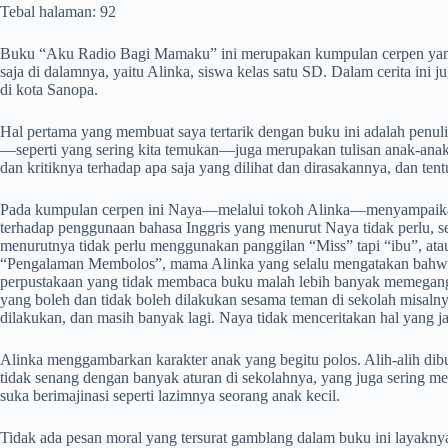
Tebal halaman: 92
Buku “Aku Radio Bagi Mamaku” ini merupakan kumpulan cerpen yang ter
saja di dalamnya, yaitu Alinka, siswa kelas satu SD. Dalam cerita ini 
di kota Sanopa.
Hal pertama yang membuat saya tertarik dengan buku ini adalah penul
—seperti yang sering kita temukan—juga merupakan tulisan anak-an
dan kritiknya terhadap apa saja yang dilihat dan dirasakannya, dan te
Pada kumpulan cerpen ini Naya—melalui tokoh Alinka—menyampaikan pr
terhadap penggunaan bahasa Inggris yang menurut Naya tidak perlu, sep
menurutnya tidak perlu menggunakan panggilan “Miss” tapi “ibu”, atau 
“Pengalaman Membolos”, mama Alinka yang selalu mengatakan bahwa sek
perpustakaan yang tidak membaca buku malah lebih banyak memegang g
yang boleh dan tidak boleh dilakukan sesama teman di sekolah misaln
dilakukan, dan masih banyak lagi. Naya tidak menceritakan hal yang j
Alinka menggambarkan karakter anak yang begitu polos. Alih-alih dibu
tidak senang dengan banyak aturan di sekolahnya, yang juga sering 
suka berimajinasi seperti lazimnya seorang anak kecil.
Tidak ada pesan moral yang tersurat gamblang dalam buku ini layaknya