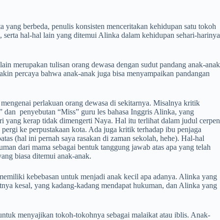
a yang berbeda, penulis konsisten menceritakan kehidupan satu tokoh
 serta hal-hal lain yang ditemui Alinka dalam kehidupan sehari-harinya
selain merupakan tulisan orang dewasa dengan sudut pandang anak-anak
makin percaya bahwa anak-anak juga bisa menyampaikan pandangan
engenai perlakuan orang dewasa di sekitarnya. Misalnya kritik
as” dan penyebutan “Miss” guru les bahasa Inggris Alinka, yang
 yang kerap tidak dimengerti Naya. Hal itu terlihat dalam judul cerpen
rgi ke perpustakaan kota. Ada juga kritik terhadap ibu penjaga
s (hal ini pernah saya rasakan di zaman sekolah, hehe). Hal-hal
kuman dari mama sebagai bentuk tanggung jawab atas apa yang telah
yang biasa ditemui anak-anak.
 memiliki kebebasan untuk menjadi anak kecil apa adanya. Alinka yang
uatnya kesal, yang kadang-kadang mendapat hukuman, dan Alinka yang
untuk menyajikan tokoh-tokohnya sebagai malaikat atau iblis. Anak-