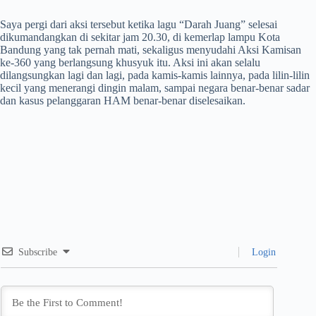
Saya pergi dari aksi tersebut ketika lagu “Darah Juang” selesai
dikumandangkan di sekitar jam 20.30, di kemerlap lampu Kota
Bandung yang tak pernah mati, sekaligus menyudahi Aksi Kamisan
ke-360 yang berlangsung khusyuk itu. Aksi ini akan selalu
dilangsungkan lagi dan lagi, pada kamis-kamis lainnya, pada lilin-lilin
kecil yang menerangi dingin malam, sampai negara benar-benar sadar
dan kasus pelanggaran HAM benar-benar diselesaikan.
Subscribe
Login