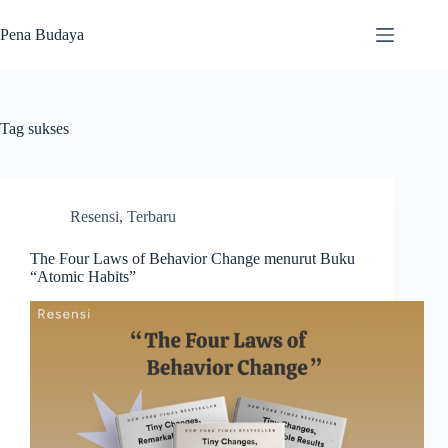
Skip
to
Pena Budaya
content
Tag
sukses
Resensi
,
Terbaru
The Four Laws of Behavior Change menurut Buku
“Atomic Habits”