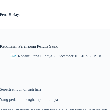
Skip
to
content
Pena Budaya
Keikhlasan Perempuan Penulis Sajak
Redaksi Pena Budaya
December 10, 2015
Puisi
Seperti embun di pagi hari
Yang perlahan menghampiri daunnya
Aku bahkan hanya seperti debu yang ditiup lalu terbang ke mana saja